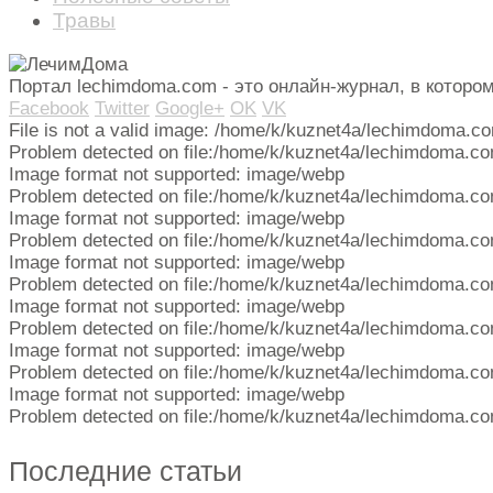
Травы
Портал lechimdoma.com - это онлайн-журнал, в котор
Facebook
Twitter
Google+
OK
VK
File is not a valid image: /home/k/kuznet4a/lechimdoma.c
Problem detected on file:/home/k/kuznet4a/lechimdoma.co
Image format not supported: image/webp
Problem detected on file:/home/k/kuznet4a/lechimdoma.co
Image format not supported: image/webp
Problem detected on file:/home/k/kuznet4a/lechimdoma.co
Image format not supported: image/webp
Problem detected on file:/home/k/kuznet4a/lechimdoma.co
Image format not supported: image/webp
Problem detected on file:/home/k/kuznet4a/lechimdoma.co
Image format not supported: image/webp
Problem detected on file:/home/k/kuznet4a/lechimdoma.co
Image format not supported: image/webp
Problem detected on file:/home/k/kuznet4a/lechimdoma.co
Последние статьи