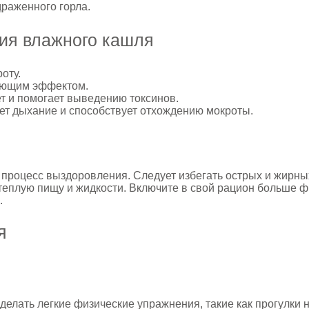
раженного горла.
ия влажного кашля
оту.
ающим эффектом.
т и помогает выведению токсинов.
ет дыхание и способствует отхождению мокроты.
 процесс выздоровления. Следует избегать острых и жирных
ь теплую пищу и жидкости. Включите в свой рацион больше 
.
я
делать легкие физические упражнения, такие как прогулки 