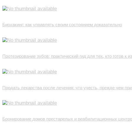
Биохакинг: как управлять своим состоянием доказательно
Протезирование зубов: практический гид для тех, кто готов к 
Продать лекарства после лечения: что учесть, прежде чем пр
Бронирование домов престарелых и реабилитационных центров