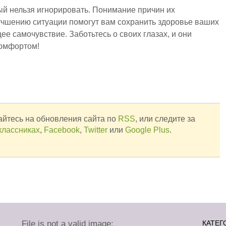
рый нельзя игнорировать. Понимание причин их
учшению ситуации помогут вам сохранить здоровье ваших
щее самочувствие. Заботьтесь о своих глазах, и они
комфортом!
йтесь на обновления сайта по
RSS
, или следите за
классниках
,
Facebook
,
Twitter
или
Google Plus
.
File is not a valid image:
КАТЕГ