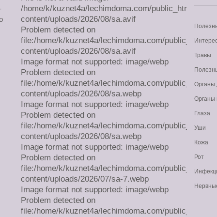
/home/k/kuznet4a/lechimdoma.com/public_html/wp-
-
content/uploads/2026/08/sa.avif
о
Полезн
Problem detected on
file:/home/k/kuznet4a/lechimdoma.com/public_html/w
Интерес
content/uploads/2026/08/sa.avif
Травы
Image format not supported: image/webp
Полезн
Problem detected on
file:/home/k/kuznet4a/lechimdoma.com/public_html/w
Органы
content/uploads/2026/08/sa.webp
Органы
Image format not supported: image/webp
Глаза
Problem detected on
file:/home/k/kuznet4a/lechimdoma.com/public_html/w
Уши
content/uploads/2026/08/sa.webp
Кожа
Image format not supported: image/webp
Problem detected on
Рот
file:/home/k/kuznet4a/lechimdoma.com/public_html/w
Инфекц
content/uploads/2026/07/sa-7.webp
Нервны
Image format not supported: image/webp
Problem detected on
file:/home/k/kuznet4a/lechimdoma.com/public_html/w