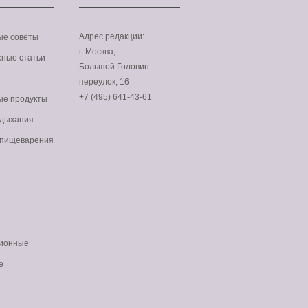
Адрес редакции:
ые советы
г. Москва,
p-
ные статьи
Большой Головин
переулок, 16
+7 (495) 641-43-61
ые продукты
p-
 дыхания
 пищеварения
p-
p-
ионные
е
p-