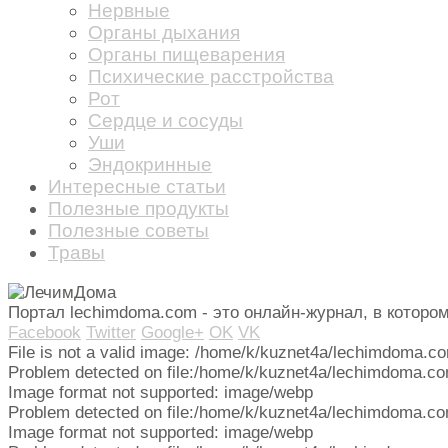
Нервные
Органы дыхания
Органы пищеварения
Психические расстройства
Рот
Сердце и сосуды
Уши
Эндокринные
Интересные статьи
Полезные продукты
Полезные советы
Травы
Портал lechimdoma.com - это онлайн-журнал, в котор
Facebook
Twitter
Google+
OK
VK
File is not a valid image: /home/k/kuznet4a/lechimdoma.c
Problem detected on file:/home/k/kuznet4a/lechimdoma.co
Image format not supported: image/webp
Problem detected on file:/home/k/kuznet4a/lechimdoma.co
Image format not supported: image/webp