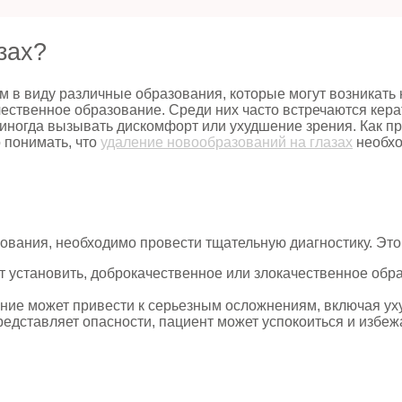
зах?
м в виду различные образования, которые могут возникать 
качественное образование. Среди них часто встречаются ке
и иногда вызывать дискомфорт или ухудшение зрения. Как п
 понимать, что
удаление новообразований на глазах
необхо
ования, необходимо провести тщательную диагностику. Это
 установить, доброкачественное или злокачественное обр
ие может привести к серьезным осложнениям, включая ух
редставляет опасности, пациент может успокоиться и избеж