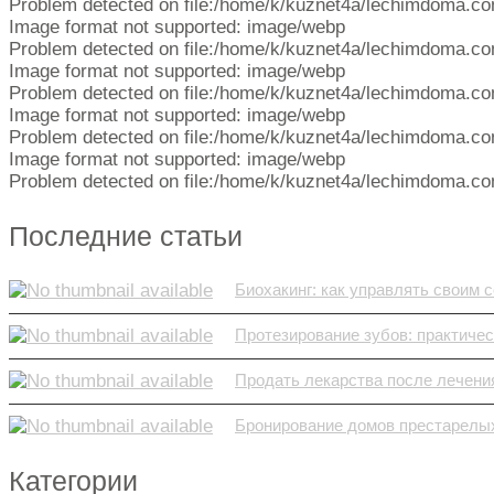
Problem detected on file:/home/k/kuznet4a/lechimdoma.co
Image format not supported: image/webp
Problem detected on file:/home/k/kuznet4a/lechimdoma.co
Image format not supported: image/webp
Problem detected on file:/home/k/kuznet4a/lechimdoma.co
Image format not supported: image/webp
Problem detected on file:/home/k/kuznet4a/lechimdoma.co
Image format not supported: image/webp
Problem detected on file:/home/k/kuznet4a/lechimdoma.co
Последние статьи
Биохакинг: как управлять своим 
Протезирование зубов: практическ
Продать лекарства после лечения
Бронирование домов престарелых
Категории