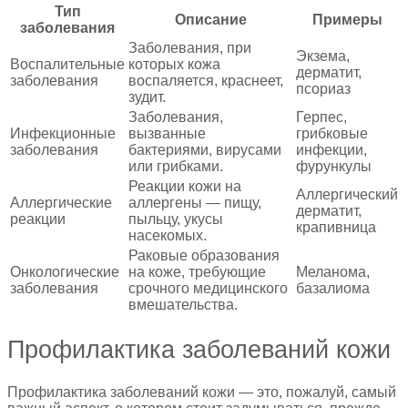
Тип
Описание
Примеры
заболевания
Заболевания, при
Экзема,
Воспалительные
которых кожа
дерматит,
заболевания
воспаляется, краснеет,
псориаз
зудит.
Заболевания,
Герпес,
Инфекционные
вызванные
грибковые
заболевания
бактериями, вирусами
инфекции,
или грибками.
фурункулы
Реакции кожи на
Аллергический
Аллергические
аллергены — пищу,
дерматит,
реакции
пыльцу, укусы
крапивница
насекомых.
Раковые образования
Онкологические
на коже, требующие
Меланома,
заболевания
срочного медицинского
базалиома
вмешательства.
Профилактика заболеваний кожи
Профилактика заболеваний кожи — это, пожалуй, самый