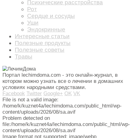
Психические расстройства
Рот
Сердце и сосуды
Уши
Эндокринные
Интересные статьи
Полезные продукты
Полезные советы
Травы
Портал lechimdoma.com - это онлайн-журнал, в
котором можно узнать все о лечении в домашних
условиях народными средствами.
Facebook
Twitter
Google+
OK
VK
File is not a valid image:
/home/k/kuznet4a/lechimdoma.com/public_html/wp-
content/uploads/2026/08/sa.avif
Problem detected on
file:/home/k/kuznet4a/lechimdoma.com/public_html/wp-
content/uploads/2026/08/sa.avif
Image format not supported: image/webp