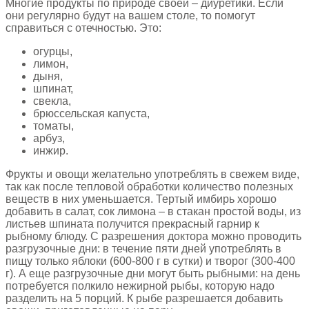
Многие продукты по природе своей – диуретики. Если
они регулярно будут на вашем столе, то помогут
справиться с отечностью. Это:
огурцы,
лимон,
дыня,
шпинат,
свекла,
брюссельская капуста,
томаты,
арбуз,
инжир.
Фрукты и овощи желательно употреблять в свежем виде,
так как после тепловой обработки количество полезных
веществ в них уменьшается. Тертый имбирь хорошо
добавить в салат, сок лимона – в стакан простой воды, из
листьев шпината получится прекрасный гарнир к
рыбному блюду. С разрешения доктора можно проводить
разгрузочные дни: в течение пяти дней употреблять в
пищу только яблоки (600-800 г в сутки) и творог (300-400
г). А еще разгрузочные дни могут быть рыбными: на день
потребуется полкило нежирной рыбы, которую надо
разделить на 5 порций. К рыбе разрешается добавить