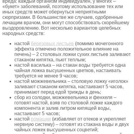
вреда: каждый организм индивидуален, у многих –
«букет» заболеваний, поэтому использование тех или
иных средств может обернуться неприятными
сюрпризами. В большинстве же случаев, одобренные
лечащим врачом, они могут способствовать скорейшему
выздоровлению. Вот несколько вариантов целебных
народных средств:
настой
березовых листьев
(помимо мочегонного
эффекта отмечено положительное влияние на
печень) – 2 столовых ложки сухих листьев заливают
стаканом кипятка, пьют теплым;
настой василька – на стакан воды требуется одна
чайная ложка высушенных цветков, настаивать
требуется не менее 9 часов;
настой можжевельника – столовую ложку «иголок»
заливают стаканом кипятка, настаивают 5 часов,
принимают перед едой трижды в день;
сбор из солодки, можжевельника и фенхеля –
готовят настой, взяв по столовой ложке каждого
компонента и залив литром кипящей воды,
настаивают 5 часов;
настой
ромашки
(избавляет от отеков и укрепляет
нервную систему) – готовят из стакана воды и двух
чайных ложек высушенных соцветий;