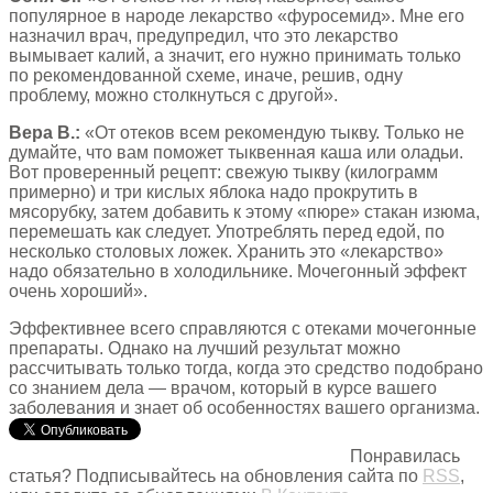
популярное в народе лекарство «фуросемид». Мне его
назначил врач, предупредил, что это лекарство
вымывает калий, а значит, его нужно принимать только
по рекомендованной схеме, иначе, решив, одну
проблему, можно столкнуться с другой».
Вера В.:
«От отеков всем рекомендую тыкву. Только не
думайте, что вам поможет тыквенная каша или оладьи.
Вот проверенный рецепт: свежую тыкву (килограмм
примерно) и три кислых яблока надо прокрутить в
мясорубку, затем добавить к этому «пюре» стакан изюма,
перемешать как следует. Употреблять перед едой, по
несколько столовых ложек. Хранить это «лекарство»
надо обязательно в холодильнике. Мочегонный эффект
очень хороший».
Эффективнее всего справляются с отеками мочегонные
препараты. Однако на лучший результат можно
рассчитывать только тогда, когда это средство подобрано
со знанием дела — врачом, который в курсе вашего
заболевания и знает об особенностях вашего организма.
Понравилась
статья? Подписывайтесь на обновления сайта по
RSS
,