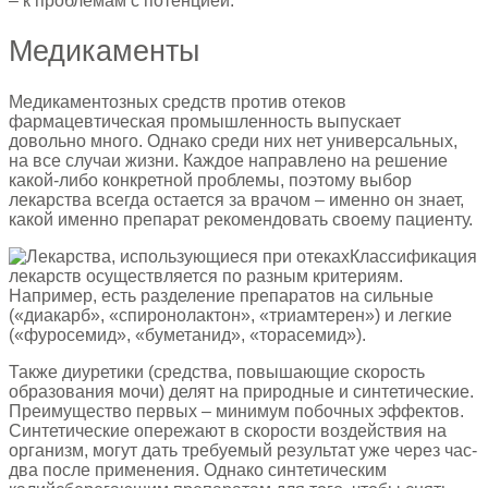
– к проблемам с потенцией.
Медикаменты
Медикаментозных средств против отеков
фармацевтическая промышленность выпускает
довольно много. Однако среди них нет универсальных,
на все случаи жизни. Каждое направлено на решение
какой-либо конкретной проблемы, поэтому выбор
лекарства всегда остается за врачом – именно он знает,
какой именно препарат рекомендовать своему пациенту.
Классификация
лекарств осуществляется по разным критериям.
Например, есть разделение препаратов на сильные
(«диакарб», «спиронолактон», «триамтерен») и легкие
(«фуросемид», «буметанид», «торасемид»).
Также диуретики (средства, повышающие скорость
образования мочи) делят на природные и синтетические.
Преимущество первых – минимум побочных эффектов.
Синтетические опережают в скорости воздействия на
организм, могут дать требуемый результат уже через час-
два после применения. Однако синтетическим