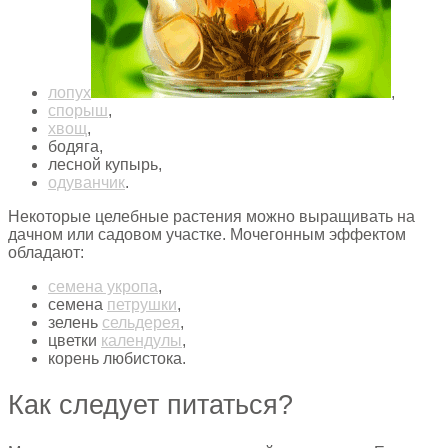
лопух
,
спорыш
,
хвощ
,
бодяга,
лесной купырь,
одуванчик
.
Некоторые целебные растения можно выращивать на
дачном или садовом участке. Мочегонным эффектом
обладают:
семена укропа
,
семена
петрушки
,
зелень
сельдерея
,
цветки
календулы
,
корень любистока.
Как следует питаться?