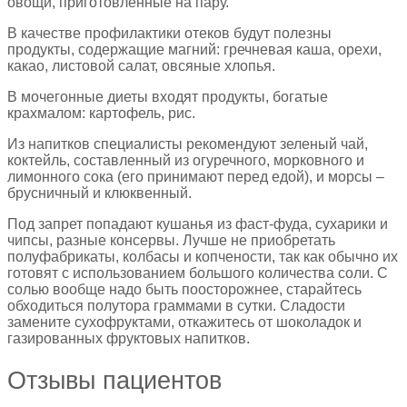
овощи, приготовленные на пару.
В качестве профилактики отеков будут полезны
продукты, содержащие магний: гречневая каша, орехи,
какао, листовой салат, овсяные хлопья.
В мочегонные диеты входят продукты, богатые
крахмалом: картофель, рис.
Из напитков специалисты рекомендуют зеленый чай,
коктейль, составленный из огуречного, морковного и
лимонного сока (его принимают перед едой), и морсы –
брусничный и клюквенный.
Под запрет попадают кушанья из фаст-фуда, сухарики и
чипсы, разные консервы. Лучше не приобретать
полуфабрикаты, колбасы и копчености, так как обычно их
готовят с использованием большого количества соли. С
солью вообще надо быть поосторожнее, старайтесь
обходиться полутора граммами в сутки. Сладости
замените сухофруктами, откажитесь от шоколадок и
газированных фруктовых напитков.
Отзывы пациентов