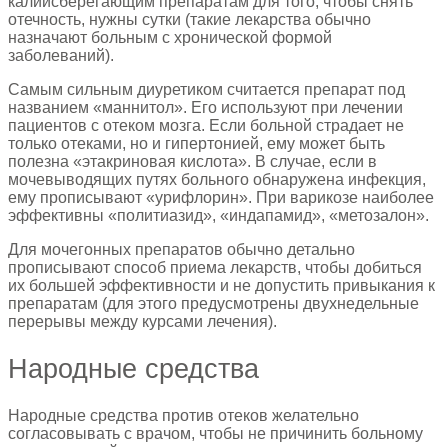
калийсберегающим препаратам для того, чтобы снять
отечность, нужны сутки (такие лекарства обычно
назначают больным с хронической формой
заболеваний).
Самым сильным диуретиком считается препарат под
названием «маннитол». Его используют при лечении
пациентов с отеком мозга. Если больной страдает не
только отеками, но и гипертонией, ему может быть
полезна «этакриновая кислота». В случае, если в
мочевыводящих путях больного обнаружена инфекция,
ему прописывают «урифлорин». При варикозе наиболее
эффективны «политиазид», «индапамид», «метозалон».
Для мочегонных препаратов обычно детально
прописывают способ приема лекарств, чтобы добиться
их большей эффективности и не допустить привыкания к
препаратам (для этого предусмотрены двухнедельные
перерывы между курсами лечения).
Народные средства
Народные средства против отеков желательно
согласовывать с врачом, чтобы не причинить больному