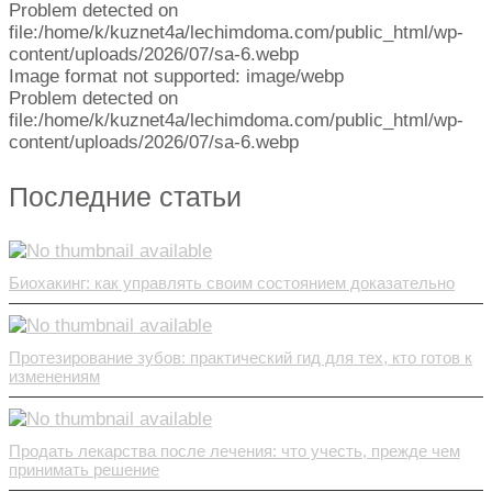
Problem detected on
file:/home/k/kuznet4a/lechimdoma.com/public_html/wp-
content/uploads/2026/07/sa-6.webp
Image format not supported: image/webp
Problem detected on
file:/home/k/kuznet4a/lechimdoma.com/public_html/wp-
content/uploads/2026/07/sa-6.webp
Последние статьи
Биохакинг: как управлять своим состоянием доказательно
Протезирование зубов: практический гид для тех, кто готов к
изменениям
Продать лекарства после лечения: что учесть, прежде чем
принимать решение