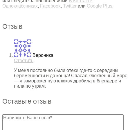
или следите за обновлениями
В Контакте
,
Одноклассниках
,
Facebook
,
Twitter
или
Google Plus
.
Отзыв
Вероника
Ответить
У меня постоянно были отеки где-то с середины
беременности и до конца! Спасал клюквенный морс
— я замороженную клюкву дробила в блендере и
пила по утрам.
Оставьте отзыв