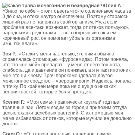
Юлия А.:
«Знаю по себе – стоит съесть что-то солененькое часа за
3 до сна, и отеки наутро обеспечены. Поэтому стараюсь
лишний раз не напрягать свой организм. Ну, а если
проблема все-таки возникает, тогда от отеков пользуюсь
народными средствами — пью огуречный сок и ем
коричневый рис, он помогает убрать из организма
избытки влаги».
Зоя Р.:
«Отеки у меня частенько, я с ними обычно
справлялась с помощью «фуросемида». Потом поняла,
что это «не мой» препарат – у меня от него тошнота,
слабость, да и давление он понижает, а я и так гипотоник,
мне это ни к чему. Врач порекомендовала другое
мочегонное средство – «верошпирон». Надеюсь, попала
в точку. По крайней мере пока не ощущаю никаких
неприятностей, которые были прежде».
Ксения Г.:
«Моя семья практически круглый год пьет
травяные чаи. Летом ездим за город и привозим оттуда
целые охапки целебных растений. С их помощью моя
мама избавилась от отеков, которые мучили ее довольно
долго».
Соня О.:
«От отеков ног я пью, наверное, самое