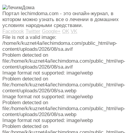
Портал lechimdoma.com - это онлайн-журнал, в
котором можно узнать все о лечении в домашних
условиях народными средствами.
Facebook
Twitter
Google+
OK
VK
File is not a valid image:
/home/k/kuznet4a/lechimdoma.com/public_html/wp-
content/uploads/2026/08/sa.avif
Problem detected on
file:/home/k/kuznet4a/lechimdoma.com/public_html/wp-
content/uploads/2026/08/sa.avif
Image format not supported: image/webp
Problem detected on
file:/home/k/kuznet4a/lechimdoma.com/public_html/wp-
content/uploads/2026/08/sa.webp
Image format not supported: image/webp
Problem detected on
file:/home/k/kuznet4a/lechimdoma.com/public_html/wp-
content/uploads/2026/08/sa.webp
Image format not supported: image/webp
Problem detected on
file:/home/k/kuznet4a/lechimdoma.com/public_html/wp-