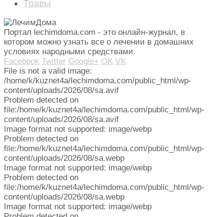
Травы
Портал lechimdoma.com - это онлайн-журнал, в
котором можно узнать все о лечении в домашних
условиях народными средствами.
Facebook
Twitter
Google+
OK
VK
File is not a valid image:
/home/k/kuznet4a/lechimdoma.com/public_html/wp-
content/uploads/2026/08/sa.avif
Problem detected on
file:/home/k/kuznet4a/lechimdoma.com/public_html/wp-
content/uploads/2026/08/sa.avif
Image format not supported: image/webp
Problem detected on
file:/home/k/kuznet4a/lechimdoma.com/public_html/wp-
content/uploads/2026/08/sa.webp
Image format not supported: image/webp
Problem detected on
file:/home/k/kuznet4a/lechimdoma.com/public_html/wp-
content/uploads/2026/08/sa.webp
Image format not supported: image/webp
Problem detected on