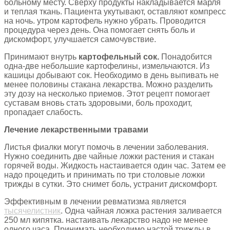
больному месту. Сверху продукты накладывается марля
и теплая ткань. Пациента укутывают, оставляют компресс
на ночь. утром картофель нужно убрать. Проводится
процедура через день. Она помогает снять боль и
дискомфорт, улучшается самочувствие.
Принимают внутрь
картофельный сок.
Понадобится
одна-две небольшие картофелины, измельчаются. Из
кашицы добывают сок. Необходимо в день выпивать не
менее половины стакана лекарства. Можно разделить
эту дозу на несколько приемов. Этот рецепт помогает
суставам вновь стать здоровыми, боль проходит,
пропадает слабость.
Лечение лекарственными травами
Листья фиалки могут помочь в лечении заболевания.
Нужно соединить две чайные ложки растения и стакан
горячей воды. Жидкость настаивается один час. Затем ее
надо процедить и принимать по три столовые ложки
трижды в сутки. Это снимет боль, устранит дискомфорт.
Эффективным в лечении ревматизма является
тысячелистник
. Одна чайная ложка растения заливается
250 мл кипятка. настаивать лекарство надо не менее
одного часа. Принимать необходимо настой трижды в