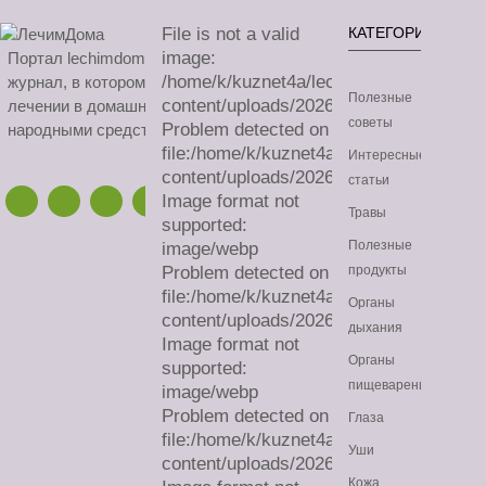
File is not a valid
КАТЕГОРИИ
image:
Портал lechimdoma.com - это онлайн-
/home/k/kuznet4a/lechimdoma.com/publ
журнал, в котором можно узнать все о
Полезные
content/uploads/2026/08/sa.avif
лечении в домашних условиях
советы
Problem detected on
народными средствами.
file:/home/k/kuznet4a/lechimdoma.com/
Интересные
content/uploads/2026/08/sa.avif
статьи
Image format not
Травы
supported:
Полезные
image/webp
Problem detected on
продукты
file:/home/k/kuznet4a/lechimdoma.com/
Органы
content/uploads/2026/08/sa.webp
дыхания
Image format not
Органы
supported:
пищеварения
image/webp
Problem detected on
Глаза
file:/home/k/kuznet4a/lechimdoma.com/
Уши
content/uploads/2026/08/sa.webp
Кожа