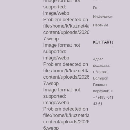
Image format not
supported:
Рот
image/webp
Инфекционные
Problem detected on
file:/home/k/kuznet4a/lechimdoma.com/
Нервные
content/uploads/2026/07/sa-
7.webp
КОНТАКТЫ
Image format not
supported:
image/webp
Адрес
Problem detected on
редакции:
file:/home/k/kuznet4a/lechimdoma.com/
г. Москва,
content/uploads/2026/07/sa-
Большой
7.webp
Головин
Image format not
переулок, 16
supported:
+7 (495) 641-
image/webp
43-61
Problem detected on
file:/home/k/kuznet4a/lechimdoma.com/
content/uploads/2026/07/sa-
6.webp