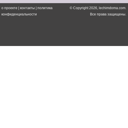
о проекте
|
контакты
|
политика
© Copyright 2026, lechimdoma.com.
конфиденциальности
Все права защищены.