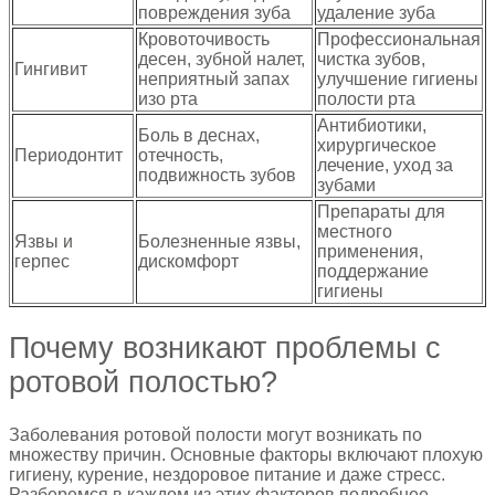
повреждения зуба
удаление зуба
Кровоточивость
Профессиональная
десен, зубной налет,
чистка зубов,
Гингивит
неприятный запах
улучшение гигиены
изо рта
полости рта
Антибиотики,
Боль в деснах,
хирургическое
Периодонтит
отечность,
лечение, уход за
подвижность зубов
зубами
Препараты для
местного
Язвы и
Болезненные язвы,
применения,
герпес
дискомфорт
поддержание
гигиены
Почему возникают проблемы с
ротовой полостью?
Заболевания ротовой полости могут возникать по
множеству причин. Основные факторы включают плохую
гигиену, курение, нездоровое питание и даже стресс.
Разберемся в каждом из этих факторов подробнее.