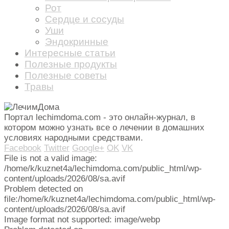
Рот
Сердце и сосуды
Уши
Эндокринные
Интересные статьи
Полезные продукты
Полезные советы
Травы
Портал lechimdoma.com - это онлайн-журнал, в
котором можно узнать все о лечении в домашних
условиях народными средствами.
Facebook
Twitter
Google+
OK
VK
File is not a valid image:
/home/k/kuznet4a/lechimdoma.com/public_html/wp-
content/uploads/2026/08/sa.avif
Problem detected on
file:/home/k/kuznet4a/lechimdoma.com/public_html/wp-
content/uploads/2026/08/sa.avif
Image format not supported: image/webp