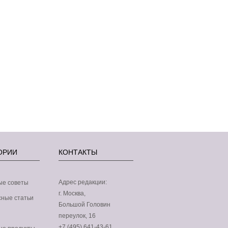
ОРИИ
КОНТАКТЫ
Адрес редакции:
ые советы
г. Москва,
p-
ные статьи
Большой Головин
переулок, 16
+7 (495) 641-43-61