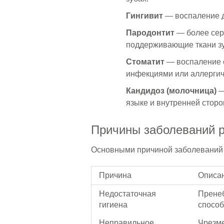
Гингивит
— воспаление д
Пародонтит
— более сер
поддерживающие ткани зу
Стоматит
— воспаление с
инфекциями или аллергич
Кандидоз (молочница)
—
языке и внутренней сторо
Причины заболеваний р
Основными причиной заболеваний 
Причина
Описа
Недостаточная
Пренеб
гигиена
способ
Неправильное
Чрезме