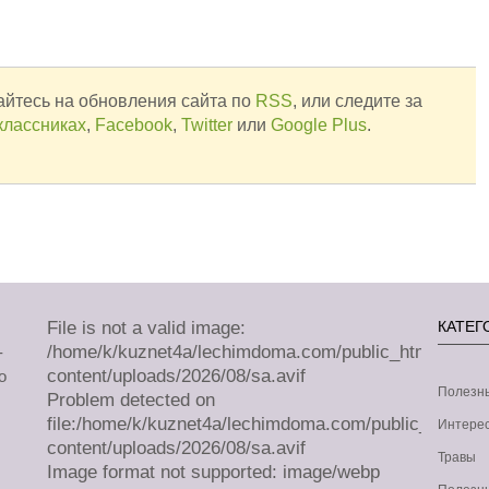
йтесь на обновления сайта по
RSS
, или следите за
классниках
,
Facebook
,
Twitter
или
Google Plus
.
File is not a valid image:
КАТЕГ
/home/k/kuznet4a/lechimdoma.com/public_html/wp-
-
content/uploads/2026/08/sa.avif
о
Полезн
Problem detected on
file:/home/k/kuznet4a/lechimdoma.com/public_html/w
Интерес
content/uploads/2026/08/sa.avif
Травы
Image format not supported: image/webp