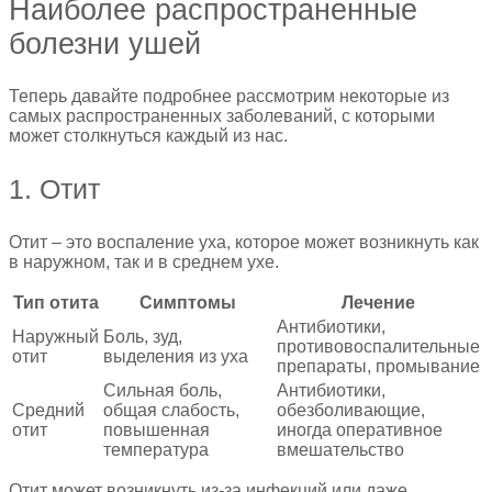
Наиболее распространенные
болезни ушей
Теперь давайте подробнее рассмотрим некоторые из
самых распространенных заболеваний, с которыми
может столкнуться каждый из нас.
1. Отит
Отит – это воспаление уха, которое может возникнуть как
в наружном, так и в среднем ухе.
Тип отита
Симптомы
Лечение
Антибиотики,
Наружный
Боль, зуд,
противовоспалительные
отит
выделения из уха
препараты, промывание
Сильная боль,
Антибиотики,
Средний
общая слабость,
обезболивающие,
отит
повышенная
иногда оперативное
температура
вмешательство
Отит может возникнуть из-за инфекций или даже