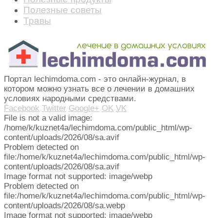
Полезные советы
Травы
Портал lechimdoma.com - это онлайн-журнал, в
котором можно узнать все о лечении в домашних
условиях народными средствами.
Facebook
Twitter
Google+
OK
VK
File is not a valid image:
/home/k/kuznet4a/lechimdoma.com/public_html/wp-
content/uploads/2026/08/sa.avif
Problem detected on
file:/home/k/kuznet4a/lechimdoma.com/public_html/wp-
content/uploads/2026/08/sa.avif
Image format not supported: image/webp
Problem detected on
file:/home/k/kuznet4a/lechimdoma.com/public_html/wp-
content/uploads/2026/08/sa.webp
Image format not supported: image/webp