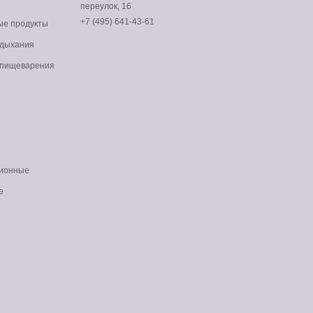
переулок, 16
+7 (495) 641-43-61
ые продукты
p-
 дыхания
 пищеварения
p-
p-
ионные
е
p-
p-