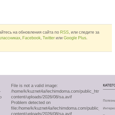
йтесь на обновления сайта по
RSS
, или следите за
классниках
,
Facebook
,
Twitter
или
Google Plus
.
File is not a valid image:
КАТЕГ
/home/k/kuznet4a/lechimdoma.com/public_html/wp-
-
content/uploads/2026/08/sa.avif
о
Полезн
Problem detected on
file:/home/k/kuznet4a/lechimdoma.com/public_html/w
Интерес
content/uploads/2026/08/sa.avif