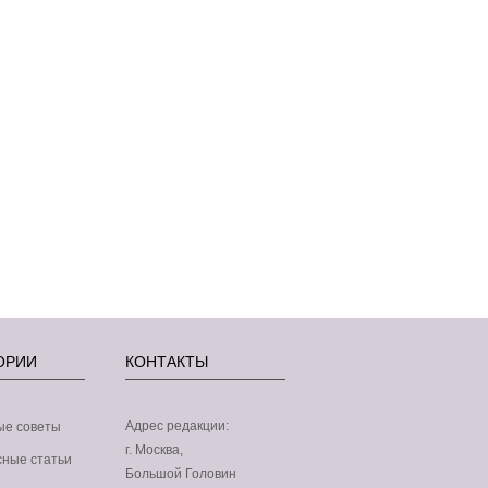
ОРИИ
КОНТАКТЫ
Адрес редакции:
ые советы
г. Москва,
p-
ные статьи
Большой Головин