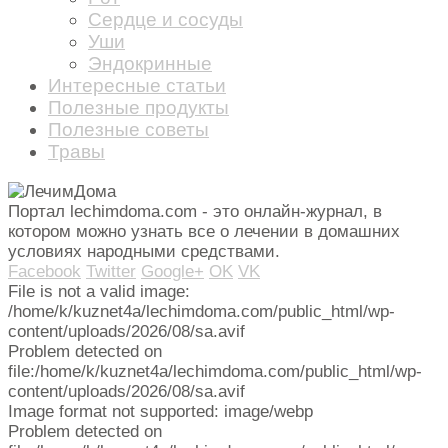
Сердце и сосуды
Уши
Эндокринные
Интересные статьи
Полезные продукты
Полезные советы
Травы
Портал lechimdoma.com - это онлайн-журнал, в
котором можно узнать все о лечении в домашних
условиях народными средствами.
Facebook
Twitter
Google+
OK
VK
File is not a valid image:
/home/k/kuznet4a/lechimdoma.com/public_html/wp-
content/uploads/2026/08/sa.avif
Problem detected on
file:/home/k/kuznet4a/lechimdoma.com/public_html/wp-
content/uploads/2026/08/sa.avif
Image format not supported: image/webp
Problem detected on