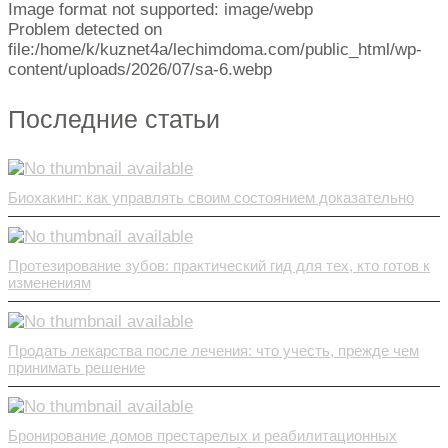
Image format not supported: image/webp
Problem detected on
file:/home/k/kuznet4a/lechimdoma.com/public_html/wp-
content/uploads/2026/07/sa-6.webp
Последние статьи
Биохакинг: как управлять своим состоянием доказательно
Протезирование зубов: практический гид для тех, кто готов к
изменениям
Продать лекарства после лечения: что учесть, прежде чем
принимать решение
Бронирование домов престарелых и реабилитационных