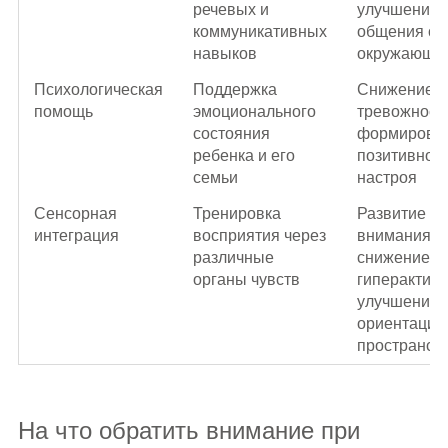
речевых и
улучшение
коммуникативных
общения с
навыков
окружающи
Психологическая
Поддержка
Снижение
помощь
эмоционального
тревожност
состояния
формирова
ребенка и его
позитивног
семьи
настроя
Сенсорная
Тренировка
Развитие
интеграция
восприятия через
внимания,
различные
снижение
органы чувств
гиперактивн
улучшение
ориентации
пространст
На что обратить внимание при