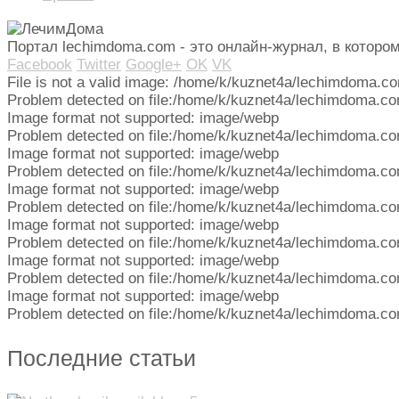
Портал lechimdoma.com - это онлайн-журнал, в котор
Facebook
Twitter
Google+
OK
VK
File is not a valid image: /home/k/kuznet4a/lechimdoma.c
Problem detected on file:/home/k/kuznet4a/lechimdoma.co
Image format not supported: image/webp
Problem detected on file:/home/k/kuznet4a/lechimdoma.co
Image format not supported: image/webp
Problem detected on file:/home/k/kuznet4a/lechimdoma.co
Image format not supported: image/webp
Problem detected on file:/home/k/kuznet4a/lechimdoma.co
Image format not supported: image/webp
Problem detected on file:/home/k/kuznet4a/lechimdoma.co
Image format not supported: image/webp
Problem detected on file:/home/k/kuznet4a/lechimdoma.co
Image format not supported: image/webp
Problem detected on file:/home/k/kuznet4a/lechimdoma.co
Последние статьи