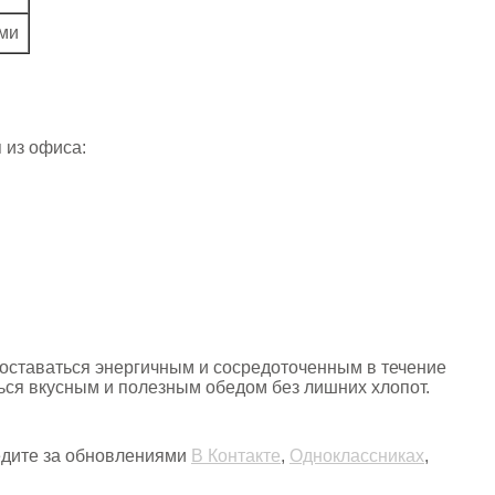
ми
 из офиса:
 оставаться энергичным и сосредоточенным в течение
ться вкусным и полезным обедом без лишних хлопот.
ледите за обновлениями
В Контакте
,
Одноклассниках
,