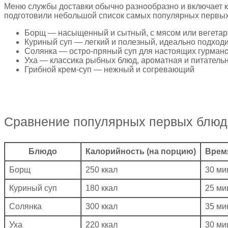
Меню службы доставки обычно разнообразно и включает ка
подготовили небольшой список самых популярных первых
Борщ — насыщенный и сытный, с мясом или вегетар
Куриный суп — легкий и полезный, идеально подходит
Солянка — остро-пряный суп для настоящих гурман
Уха — классика рыбных блюд, ароматная и питатель
Грибной крем-суп — нежный и согревающий
Сравнение популярных первых блюд
Блюдо
Калорийность (на порцию)
Врем
Борщ
250 ккал
30 ми
Куриный суп
180 ккал
25 ми
Солянка
300 ккал
35 ми
Уха
220 ккал
30 ми