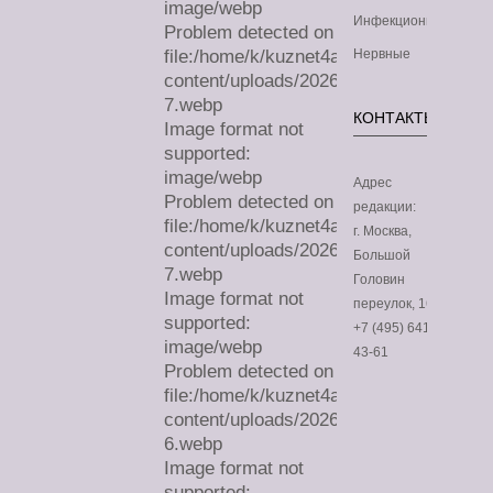
image/webp
Инфекционные
Problem detected on
file:/home/k/kuznet4a/lechimdoma.com/
Нервные
content/uploads/2026/07/sa-
7.webp
КОНТАКТЫ
Image format not
supported:
image/webp
Адрес
Problem detected on
редакции:
file:/home/k/kuznet4a/lechimdoma.com/
г. Москва,
content/uploads/2026/07/sa-
Большой
7.webp
Головин
Image format not
переулок, 16
supported:
+7 (495) 641-
image/webp
43-61
Problem detected on
file:/home/k/kuznet4a/lechimdoma.com/
content/uploads/2026/07/sa-
6.webp
Image format not
supported: