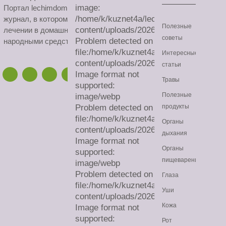
image:
Портал lechimdoma.com - это онлайн-
/home/k/kuznet4a/lechimdoma.com/publ
журнал, в котором можно узнать все о
Полезные
content/uploads/2026/08/sa.avif
лечении в домашних условиях
советы
Problem detected on
народными средствами.
file:/home/k/kuznet4a/lechimdoma.com/
Интересные
content/uploads/2026/08/sa.avif
статьи
Image format not
Травы
supported:
Полезные
image/webp
Problem detected on
продукты
file:/home/k/kuznet4a/lechimdoma.com/
Органы
content/uploads/2026/08/sa.webp
дыхания
Image format not
Органы
supported:
пищеварения
image/webp
Problem detected on
Глаза
file:/home/k/kuznet4a/lechimdoma.com/
Уши
content/uploads/2026/08/sa.webp
Кожа
Image format not
supported:
Рот