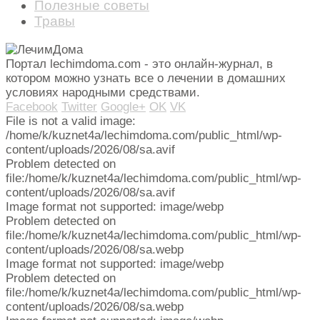
Полезные советы
Травы
Портал lechimdoma.com - это онлайн-журнал, в
котором можно узнать все о лечении в домашних
условиях народными средствами.
Facebook
Twitter
Google+
OK
VK
File is not a valid image:
/home/k/kuznet4a/lechimdoma.com/public_html/wp-
content/uploads/2026/08/sa.avif
Problem detected on
file:/home/k/kuznet4a/lechimdoma.com/public_html/wp-
content/uploads/2026/08/sa.avif
Image format not supported: image/webp
Problem detected on
file:/home/k/kuznet4a/lechimdoma.com/public_html/wp-
content/uploads/2026/08/sa.webp
Image format not supported: image/webp
Problem detected on
file:/home/k/kuznet4a/lechimdoma.com/public_html/wp-
content/uploads/2026/08/sa.webp