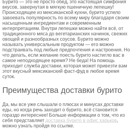
Бурито — это не просто обед, это настоящая симфония
вкусов, завернутая в мягкую пшеничную лепешку!
Происходящее из мексиканской кухни, бурито успело
завоевать популярность по всему миру благодаря своим
насыщенным ингредиентам и современным
интерпретациям. Внутри лепешки можно найти всё, от
традиционного мяса до вегетарианских начинок, свежих
овощей и разнообразных соусов. Бурито можно
называть универсальным продуктом — его можно
подстраивать под любые предпочтения и настроения. Но
что делать, если желание поесть бурито настигло вас в
самое неподходящее время? Не беда! На помощь
приходит служба доставки, которая может привезти вам
этот вкусный мексиканский фаст-фуд в любое время
суток.
Преимущества доставки бурито
Да, мы все уже слышали о плюсах и минусах доставки
еды, но когда речь заходит о бурито, всё становится
гораздо интереснее! Больше информации о том, что из
себя представляет
доставка бурито в офис харьков
,
можно узнать пройдя по ссылке.