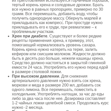
их приготовления используется горчичный порошок,
тертый корень хрена и солодовые дрожжи. Брать
все нужно в равных пропорциях, примерно по 30
грамм. Все перемешать, добавить воду, чтобы
получить однородную массу. Обернуть марлей и
прикладывать как компресс. При простуде нужно
прикладывать его к груди, при ревматизме – к
проблемным участкам.
Хрен при диабете
. Существуют и более редкие
рецепты применения хрена, к примеру, этот,
помогающий нормализовать уровень сахара.
Корень крена нужно натереть на терке, залить
кефиром или скисшим молоком. Жидкости должно
быть в десять раз больше, нежели кашицы хрена.
Средство должно настояться в закрытой глиняной
емкости 24 часа. Употреблять его нужно перед едой
в размере столовой ложки.
При высоком давлении
. Для снижения
артериального давления нужно взять сок хрена,
моркови и меда в размере 200 мл, добавить сок
одного лимона. Все перемешать, поместить в
холодильник. Употреблять натощак, за час до еды
либо за два часа после нее. Дозировка составляет
1-2 чайных ложки целебной смеси. Продолжать курс
нужно -2 месяца.