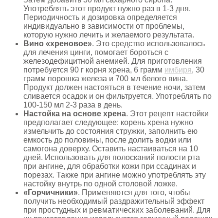
Употреблять этот продукт нужно раз в 1-3 дня.
Периодичность и дозировка определяется
индивидуально в зависимости от проблемы,
которую нужно лечить и желаемого результата.
Вино «хреновое»
. Это средство использовалось
для лечения цинги, помогает бороться с
железодефицитной анемией. Для приготовления
потребуется 90 г корня хрена, 6 грамм
имбиря
, 30
грамм порошка железа и 700 мл белого вина.
Продукт должен настояться в течение ночи, затем
сливается осадок и он фильтруется. Употреблять по
100-150 мл 2-3 раза в день.
Настойка на основе хрена
. Этот рецепт настойки
предполагает следующее: корень хрена нужно
измельчить до состояния стружки, заполнить ею
емкость до половины, после долить водки или
самогона доверху. Оставить настаиваться на 10
дней. Использовать для полосканий полости рта
при ангине, для обработки кожи при ссадинах и
порезах. Также при ангине можно употреблять эту
настойку внутрь по одной столовой ложке.
«Горчичники»
. Применяются для того, чтобы
получить необходимый раздражительный эффект
при простудных и ревматических заболеваний. Для