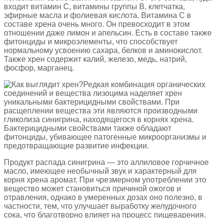
входит витамин С, витамины группы В, клетчатка,
эфирные масла и фолиевая кислота. Витамина С в
составе хрена очень много. Он превосходит в этом
отношении даже лимон и апельсин. Есть в составе также
фитонциды и микроэлементы, что способствует
нормальному усвоению сахара, белков и аминокислот.
Также хрен содержит калий, железо, медь, натрий,
фосфор, марганец.
Редкая комбинация органических
соединений и вещества лизоцима наделяет хрен
уникальными бактерицидными свойствами. При
расщеплении вещества эти являются производными
гликолиза синигрина, находящегося в корнях хрена.
Бактерицидными свойствами также обладают
фитонциды, убивающее патогенные микроорганизмы и
предотвращающие развитие инфекции.
Продукт распада синигрина — это аллиловое горчичное
масло, имеющее необычный звук и характерный для
корня хрена аромат. При чрезмерном употреблении это
вещество может становиться причиной ожогов и
отравления, однако в умеренных дозах оно полезно, в
частности, тем, что улучшает выработку желудочного
сока, что благотворно влияет на процесс пищеварения.