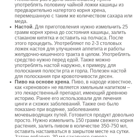
употреблять половину чайной ложки кашицы из
предварительно натертого корня хрена,
перемешанную с таким же количеством сахара или
меда.
Настой
. Для приготовления нужно измельчить 25
грамм корня хрена до состояния кашицы, залить
стаканом кипятка и оставить на полчаса. После
этого процедить. Употребляют по 2-3 столовых
ложек настоя для улучшения аппетита и работы
желудочно-кишечного тракта в целом. Употреблять
средство нужно перед едой. Также можно
употреблять настой наружно, к примеру, для
полоскания полости рта и горла. Полезен настой
для полоскания при кровоточивости десен.
Пиво на основе хрена
. Пиво, в народе известное,
как «хреновое» не является хмельным напитком –
это лекарственный препарат, имеющий древнюю
историю. Ранее его использовали для лечения
цинги и схожих заболеваний. Также оно было
показано при водянке, заболеваниях
мочевыводящих путей. Готовится продукт довольно
просто. Нужно измельчить 150 грамм свежего корня
растения, залить пивом в количестве 350-750 мл,
оставить настаиваться в закрытом месте на сутки.
Затем добавить 30 мл сахарного сиропа.