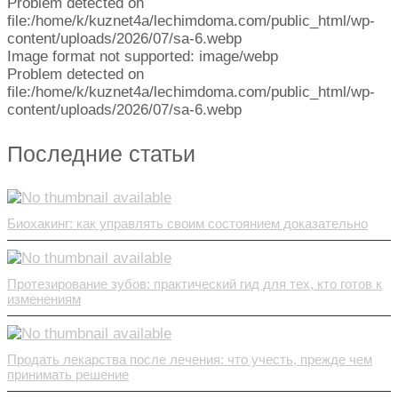
Problem detected on
file:/home/k/kuznet4a/lechimdoma.com/public_html/wp-
content/uploads/2026/07/sa-6.webp
Image format not supported: image/webp
Problem detected on
file:/home/k/kuznet4a/lechimdoma.com/public_html/wp-
content/uploads/2026/07/sa-6.webp
Последние статьи
Биохакинг: как управлять своим состоянием доказательно
Протезирование зубов: практический гид для тех, кто готов к
изменениям
Продать лекарства после лечения: что учесть, прежде чем
принимать решение