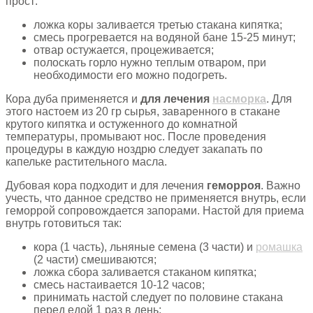
прост:
ложка коры заливается третью стакана кипятка;
смесь прогревается на водяной бане 15-25 минут;
отвар остужается, процеживается;
полоскать горло нужно теплым отваром, при
необходимости его можно подогреть.
Кора дуба применяется и
для лечения
насморка
. Для
этого настоем из 20 гр сырья, заваренного в стакане
крутого кипятка и остуженного до комнатной
температуры, промывают нос. После проведения
процедуры в каждую ноздрю следует закапать по
капельке растительного масла.
Дубовая кора подходит и для лечения
геморроя
. Важно
учесть, что данное средство не применяется внутрь, если
геморрой сопровождается запорами. Настой для приема
внутрь готовиться так:
кора (1 часть), льняные семена (3 части) и
ромашка
(2 части) смешиваются;
ложка сбора заливается стаканом кипятка;
смесь настаивается 10-12 часов;
принимать настой следует по половине стакана
перед едой 1 раз в день;