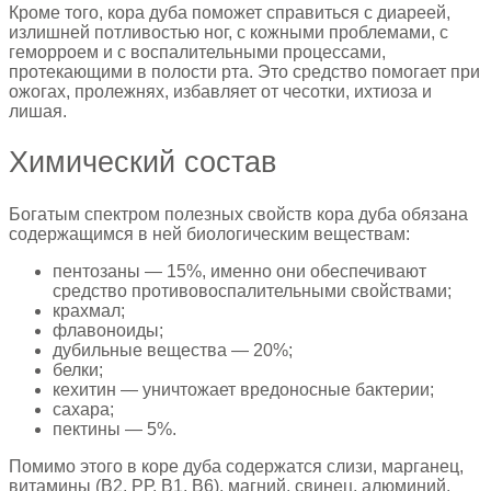
Кроме того, кора дуба поможет справиться с диареей,
излишней потливостью ног, с кожными проблемами, с
геморроем и с воспалительными процессами,
протекающими в полости рта. Это средство помогает при
ожогах, пролежнях, избавляет от чесотки, ихтиоза и
лишая.
Химический состав
Богатым спектром полезных свойств кора дуба обязана
содержащимся в ней биологическим веществам:
пентозаны — 15%, именно они обеспечивают
средство противовоспалительными свойствами;
крахмал;
флавоноиды;
дубильные вещества — 20%;
белки;
кехитин — уничтожает вредоносные бактерии;
сахара;
пектины — 5%.
Помимо этого в коре дуба содержатся слизи, марганец,
витамины (В2, РР, В1, В6), магний, свинец, алюминий,