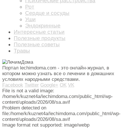
Психические расстройства
Рот
Сердце и сосуды
Уши
Эндокринные
Интересные статьи
Полезные продукты
Полезные советы
Травы
Портал lechimdoma.com - это онлайн-журнал, в
котором можно узнать все о лечении в домашних
условиях народными средствами.
Facebook
Twitter
Google+
OK
VK
File is not a valid image:
/home/k/kuznet4a/lechimdoma.com/public_html/wp-
content/uploads/2026/08/sa.avif
Problem detected on
file:/home/k/kuznet4a/lechimdoma.com/public_html/wp-
content/uploads/2026/08/sa.avif
Image format not supported: image/webp