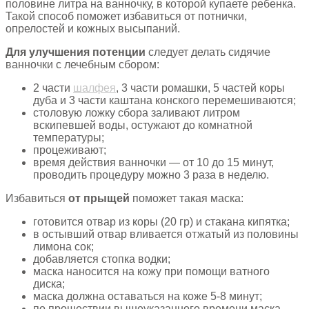
половине литра на ванночку, в которой купаете ребенка.
Такой способ поможет избавиться от потнички,
опрелостей и кожных высыпаний.
Для улучшения потенции
следует делать сидячие
ванночки с лечебным сбором:
2 части
шалфея
, 3 части ромашки, 5 частей коры
дуба и 3 части каштана конского перемешиваются;
столовую ложку сбора заливают литром
вскипевшей воды, остужают до комнатной
температуры;
процеживают;
время действия ванночки — от 10 до 15 минут,
проводить процедуру можно 3 раза в неделю.
Избавиться
от прыщей
поможет такая маска:
готовится отвар из коры (20 гр) и стакана кипятка;
в остывший отвар вливается отжатый из половины
лимона сок;
добавляется стопка водки;
маска наносится на кожу при помощи ватного
диска;
маска должна оставаться на коже 5-8 минут;
по прошествии вышеуказанного времени маска