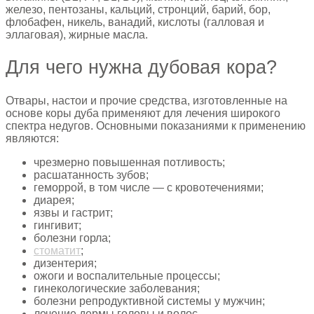
железо, пентозаны, кальций, стронций, барий, бор,
флобафен, никель, ванадий, кислоты (галловая и
эллаговая), жирные масла.
Для чего нужна дубовая кора?
Отвары, настои и прочие средства, изготовленные на
основе коры дуба применяют для лечения широкого
спектра недугов. Основными показаниями к применению
являются:
чрезмерно повышенная потливость;
расшатанность зубов;
геморрой, в том числе — с кровотечениями;
диарея;
язвы и гастрит;
гингивит;
болезни горла;
стоматит
;
дизентерия;
ожоги и воспалительные процессы;
гинекологические заболевания;
болезни репродуктивной системы у мужчин;
лечение дермы головы и волос.