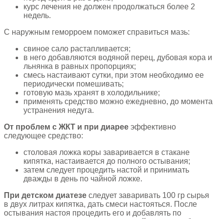
курс лечения не должен продолжаться более 2
недель.
С наружным геморроем поможет справиться мазь:
свиное сало растапливается;
в него добавляются водяной перец, дубовая кора и
льнянка в равных пропорциях;
смесь настаивают сутки, при этом необходимо ее
периодически помешивать;
готовую мазь хранят в холодильнике;
применять средство можно ежедневно, до момента
устранения недуга.
От проблем с ЖКТ и при диарее
эффективно
следующее средство:
столовая ложка коры заваривается в стакане
кипятка, настаивается до полного остывания;
затем следует процедить настой и принимать
дважды в день по чайной ложке.
При детском диатезе
следует заваривать 100 гр сырья
в двух литрах кипятка, дать смеси настояться. После
остывания настоя процедить его и добавлять по