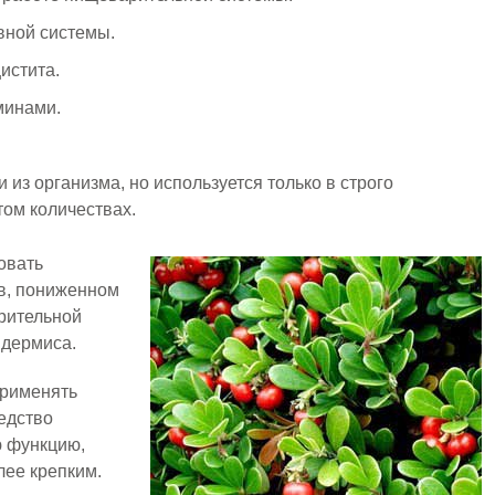
вной системы.
истита.
минами.
 из организма, но используется только в строго
ом количествах.
овать
в, пониженном
рительной
идермиса.
применять
едство
ю функцию,
лее крепким.