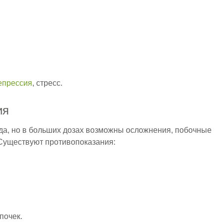
епрессия
, стресс.
ия
да, но в больших дозах возможны осложнения, побочные
 Существуют противопоказания:
почек.