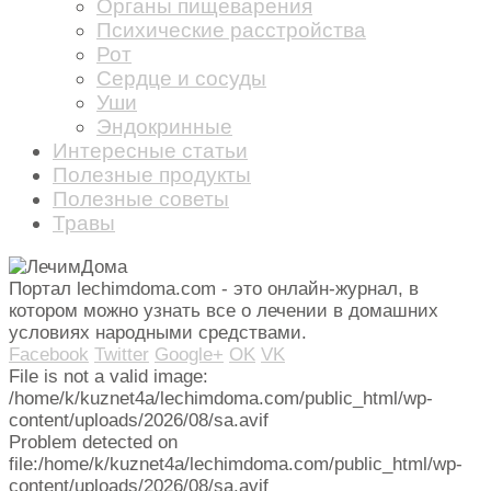
Органы пищеварения
Психические расстройства
Рот
Сердце и сосуды
Уши
Эндокринные
Интересные статьи
Полезные продукты
Полезные советы
Травы
Портал lechimdoma.com - это онлайн-журнал, в
котором можно узнать все о лечении в домашних
условиях народными средствами.
Facebook
Twitter
Google+
OK
VK
File is not a valid image:
/home/k/kuznet4a/lechimdoma.com/public_html/wp-
content/uploads/2026/08/sa.avif
Problem detected on
file:/home/k/kuznet4a/lechimdoma.com/public_html/wp-
content/uploads/2026/08/sa.avif