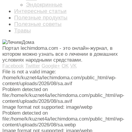
Эндокринные
Интересные статьи
Полезные продукты
Полезные советы
Травы
Портал lechimdoma.com - это онлайн-журнал, в
котором можно узнать все о лечении в домашних
условиях народными средствами.
Facebook
Twitter
Google+
OK
VK
File is not a valid image:
/home/k/kuznet4a/lechimdoma.com/public_html/wp-
content/uploads/2026/08/sa.avif
Problem detected on
file:/home/k/kuznet4a/lechimdoma.com/public_html/wp-
content/uploads/2026/08/sa.avif
Image format not supported: image/webp
Problem detected on
file:/home/k/kuznet4a/lechimdoma.com/public_html/wp-
content/uploads/2026/08/sa.webp
Image format not supported: image/webp