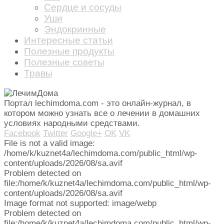
Сердце и сосуды
Уши
Эндокринные
Интересные статьи
Полезные продукты
Полезные советы
Травы
Портал lechimdoma.com - это онлайн-журнал, в
котором можно узнать все о лечении в домашних
условиях народными средствами.
Facebook
Twitter
Google+
OK
VK
File is not a valid image:
/home/k/kuznet4a/lechimdoma.com/public_html/wp-
content/uploads/2026/08/sa.avif
Problem detected on
file:/home/k/kuznet4a/lechimdoma.com/public_html/wp-
content/uploads/2026/08/sa.avif
Image format not supported: image/webp
Problem detected on
file:/home/k/kuznet4a/lechimdoma.com/public_html/wp-