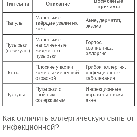
Возможные
Тип сыпи
Описание
причины
Маленькие
Акне, дерматит,
Папулы
твёрдые узелки на
экзема
коже
Маленькие
Герпес,
Пузырьки
наполненные
крапивница,
(везикулы)
жидкостью
аллергия
пузырьки
Плоские участки
Грибок, аллергия,
Пятна
кожи с измененной
инфекционные
окраской
заболевания
Пузырьки с
Инфекционные
Пустулы
гнойным
поражения кожи,
содержимым
акне
Как отличить аллергическую сыпь от
инфекционной?