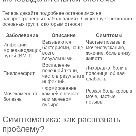
Теперь давайте подробнее остановимся на
распространённых заболеваниях. Существует несколько
основных групп, к которым относят:
Заболевание
Описание
Симптомы
Вызываются
Частые позывы к
Инфекции
бактериями, чаще
мочеиспусканию,
мочевыводящих
всего
жжение, боль внизу
путей (ИМП)
везуальными.
живота.
Воспаление
Лихорадка, боли в
почечной ткани,
Пиелонефрит
пояснице, общая
часто в результате
слабость.
инфекций.
Формирование
Резкая боль, кровь в
Мочекаменная
камней в почках
моче, частые
болезнь
или мочевом
позывы.
пузыре.
Симптоматика: как распознать
проблему?