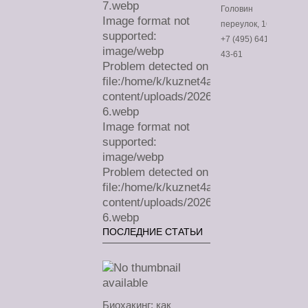
7.webp
Головин
Image format not
переулок, 16
supported:
+7 (495) 641-
image/webp
43-61
Problem detected on
file:/home/k/kuznet4a/lechimdoma.com/
content/uploads/2026/07/sa-
6.webp
Image format not
supported:
image/webp
Problem detected on
file:/home/k/kuznet4a/lechimdoma.com/
content/uploads/2026/07/sa-
6.webp
ПОСЛЕДНИЕ СТАТЬИ
Биохакинг: как