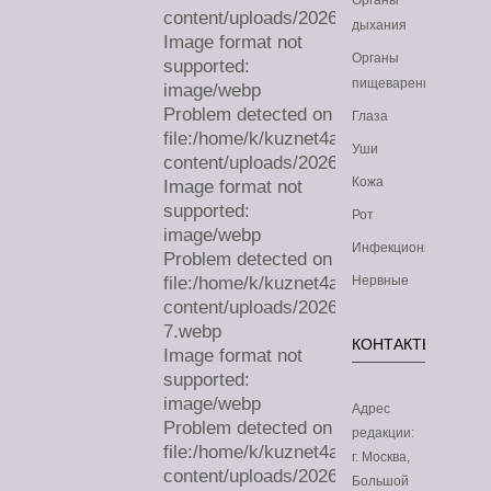
Органы
content/uploads/2026/08/sa.webp
дыхания
Image format not
Органы
supported:
пищеварения
image/webp
Problem detected on
Глаза
file:/home/k/kuznet4a/lechimdoma.com/
Уши
content/uploads/2026/08/sa.webp
Кожа
Image format not
supported:
Рот
image/webp
Инфекционные
Problem detected on
file:/home/k/kuznet4a/lechimdoma.com/
Нервные
content/uploads/2026/07/sa-
7.webp
КОНТАКТЫ
Image format not
supported:
image/webp
Адрес
Problem detected on
редакции:
file:/home/k/kuznet4a/lechimdoma.com/
г. Москва,
content/uploads/2026/07/sa-
Большой