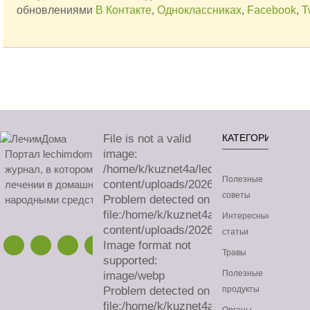
обновлениями
В Контакте
,
Одноклассниках
,
Facebook
,
T
File is not a valid
КАТЕГОРИИ
image:
Портал lechimdoma.com - это онлайн-
/home/k/kuznet4a/lechimdoma.com/publ
журнал, в котором можно узнать все о
Полезные
content/uploads/2026/08/sa.avif
лечении в домашних условиях
советы
Problem detected on
народными средствами.
file:/home/k/kuznet4a/lechimdoma.com/
Интересные
content/uploads/2026/08/sa.avif
статьи
Image format not
Травы
supported:
Полезные
image/webp
Problem detected on
продукты
file:/home/k/kuznet4a/lechimdoma.com/