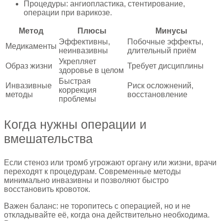
Процедуры: ангиопластика, стентирование,
операции при варикозе.
Метод
Плюсы
Минусы
Эффективны,
Побочные эффекты,
Медикаменты
неинвазивны
длительный приём
Укрепляет
Образ жизни
Требует дисциплины
здоровье в целом
Быстрая
Инвазивные
Риск осложнений,
коррекция
методы
восстановление
проблемы
Когда нужны операции и
вмешательства
Если стеноз или тромб угрожают органу или жизни, врачи
переходят к процедурам. Современные методы
минимально инвазивны и позволяют быстро
восстановить кровоток.
Важен баланс: не торопитесь с операцией, но и не
откладывайте её, когда она действительно необходима.