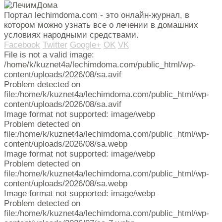
Портал lechimdoma.com - это онлайн-журнал, в
котором можно узнать все о лечении в домашних
условиях народными средствами.
Facebook
Twitter
Google+
OK
VK
File is not a valid image:
/home/k/kuznet4a/lechimdoma.com/public_html/wp-
content/uploads/2026/08/sa.avif
Problem detected on
file:/home/k/kuznet4a/lechimdoma.com/public_html/wp-
content/uploads/2026/08/sa.avif
Image format not supported: image/webp
Problem detected on
file:/home/k/kuznet4a/lechimdoma.com/public_html/wp-
content/uploads/2026/08/sa.webp
Image format not supported: image/webp
Problem detected on
file:/home/k/kuznet4a/lechimdoma.com/public_html/wp-
content/uploads/2026/08/sa.webp
Image format not supported: image/webp
Problem detected on
file:/home/k/kuznet4a/lechimdoma.com/public_html/wp-