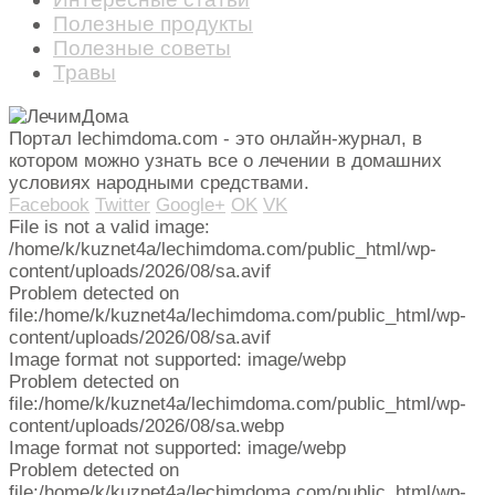
Полезные продукты
Полезные советы
Травы
Портал lechimdoma.com - это онлайн-журнал, в
котором можно узнать все о лечении в домашних
условиях народными средствами.
Facebook
Twitter
Google+
OK
VK
File is not a valid image:
/home/k/kuznet4a/lechimdoma.com/public_html/wp-
content/uploads/2026/08/sa.avif
Problem detected on
file:/home/k/kuznet4a/lechimdoma.com/public_html/wp-
content/uploads/2026/08/sa.avif
Image format not supported: image/webp
Problem detected on
file:/home/k/kuznet4a/lechimdoma.com/public_html/wp-
content/uploads/2026/08/sa.webp
Image format not supported: image/webp
Problem detected on
file:/home/k/kuznet4a/lechimdoma.com/public_html/wp-