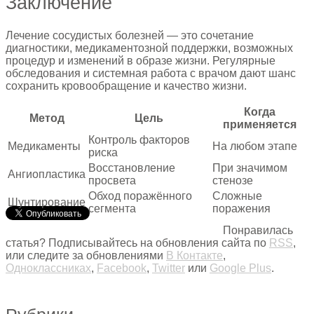
Заключение
Лечение сосудистых болезней — это сочетание
диагностики, медикаментозной поддержки, возможных
процедур и изменений в образе жизни. Регулярные
обследования и системная работа с врачом дают шанс
сохранить кровообращение и качество жизни.
Когда
Метод
Цель
применяется
Контроль факторов
Медикаменты
На любом этапе
риска
Восстановление
При значимом
Ангиопластика
просвета
стенозе
Обход поражённого
Сложные
Шунтирование
сегмента
поражения
Понравилась
статья? Подписывайтесь на обновления сайта по
RSS
,
или следите за обновлениями
В Контакте
,
Одноклассниках
,
Facebook
,
Twitter
или
Google Plus
.