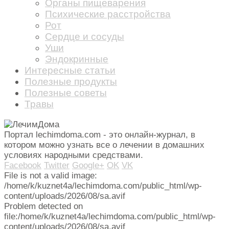
Органы пищеварения
Психические расстройства
Рот
Сердце и сосуды
Уши
Эндокринные
Интересные статьи
Полезные продукты
Полезные советы
Травы
Портал lechimdoma.com - это онлайн-журнал, в
котором можно узнать все о лечении в домашних
условиях народными средствами.
Facebook
Twitter
Google+
OK
VK
File is not a valid image:
/home/k/kuznet4a/lechimdoma.com/public_html/wp-
content/uploads/2026/08/sa.avif
Problem detected on
file:/home/k/kuznet4a/lechimdoma.com/public_html/wp-
content/uploads/2026/08/sa.avif