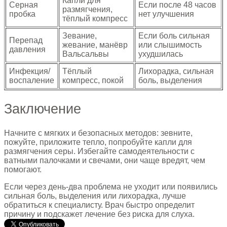
Капли для
Серная
Если после 48 часов
размягчения,
пробка
нет улучшения
тёплый компресс
Зевание,
Если боль сильная
Перепад
жевание, манёвр
или слышимость
давления
Вальсальвы
ухудшилась
Инфекция/
Тёплый
Лихорадка, сильная
воспаление
компресс, покой
боль, выделения
Заключение
Начните с мягких и безопасных методов: зевните,
пожуйте, приложите тепло, попробуйте капли для
размягчения серы. Избегайте самодеятельности с
ватными палочками и свечами, они чаще вредят, чем
помогают.
Если через день‑два проблема не уходит или появились
сильная боль, выделения или лихорадка, лучше
обратиться к специалисту. Врач быстро определит
причину и подскажет лечение без риска для слуха.