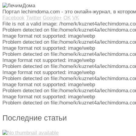
Портал lechimdoma.com - это онлайн-журнал, в котор
Facebook
Twitter
Google+
OK
VK
File is not a valid image: /home/k/kuznet4a/lechimdoma.c
Problem detected on file:/home/k/kuznet4a/lechimdoma.co
Image format not supported: image/webp
Problem detected on file:/home/k/kuznet4a/lechimdoma.co
Image format not supported: image/webp
Problem detected on file:/home/k/kuznet4a/lechimdoma.co
Image format not supported: image/webp
Problem detected on file:/home/k/kuznet4a/lechimdoma.co
Image format not supported: image/webp
Problem detected on file:/home/k/kuznet4a/lechimdoma.co
Image format not supported: image/webp
Problem detected on file:/home/k/kuznet4a/lechimdoma.co
Image format not supported: image/webp
Problem detected on file:/home/k/kuznet4a/lechimdoma.co
Последние статьи