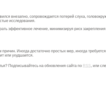
явился внезапно, сопровождается потерей слуха, головокру
стые исследования.
ать эффективное лечение, минимизируя риск закрепления
 причин. Иногда достаточно простых мер, иногда требуетс
жит или ухудшается.
тья? Подписывайтесь на обновления сайта по
RSS
, или с