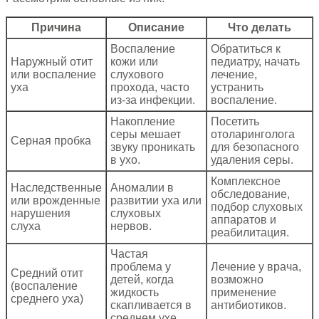
Причина
Описание
Что делать
Воспаление
Обратиться к
Наружный отит
кожи или
педиатру, начать
или воспаление
слухового
лечение,
уха
прохода, часто
устранить
из-за инфекции.
воспаление.
Накопление
Посетить
серы мешает
отоларинголога
Серная пробка
звуку проникать
для безопасного
в ухо.
удаления серы.
Комплексное
Наследственные
Аномалии в
обследование,
или врожденные
развитии уха или
подбор слуховых
нарушения
слуховых
аппаратов и
слуха
нервов.
реабилитация.
Частая
проблема у
Лечение у врача,
Средний отит
детей, когда
возможно
(воспаление
жидкость
применение
среднего уха)
скапливается в
антибиотиков.
среднем ухе.