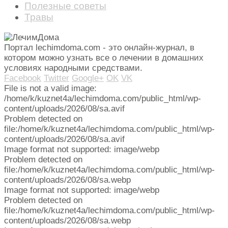
Полезные советы
Травы
Портал lechimdoma.com - это онлайн-журнал, в
котором можно узнать все о лечении в домашних
условиях народными средствами.
Facebook
Twitter
Google+
OK
VK
File is not a valid image:
/home/k/kuznet4a/lechimdoma.com/public_html/wp-
content/uploads/2026/08/sa.avif
Problem detected on
file:/home/k/kuznet4a/lechimdoma.com/public_html/wp-
content/uploads/2026/08/sa.avif
Image format not supported: image/webp
Problem detected on
file:/home/k/kuznet4a/lechimdoma.com/public_html/wp-
content/uploads/2026/08/sa.webp
Image format not supported: image/webp
Problem detected on
file:/home/k/kuznet4a/lechimdoma.com/public_html/wp-
content/uploads/2026/08/sa.webp