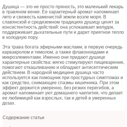
Душица — это не просто пряность, это маленький лекарь
в травяном венке. Ее характерный аромат напоминает
лето и свежесть каменистой земли возле моря. В
славянской и средиземном традициях душицу ценят за
консистентность действий: она успокаивает желудок,
поддерживает дыхательные пути и дарит приятное тепло
в холодную пору.
Эта трава богата эфирными маслами, в первую очередь
карвакролом и тимолом, а также флавоноидами и
микроэлементами. Именно они придают душице
характерные свойства: мягко стимулируют пищеварение,
помогают откашливанию и обладают антисептическим
действием. В народной медицине душица часто
используется как помощник при простудных симптомах и
как средство, снимающее спазмы кишечника. При этом
эффект держится умеренно, без резких перегибов, а
аромат напоминает уют домашнего чаепития, что делает
ее любимицей как взрослых, так и детей в умеренных
дозах.
Содержание статьи