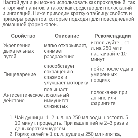
Настой душицы можно использовать как прохладный, так
и горячий напиток, а также как средство для полосканий
и ингаляций. Ниже приводим краткую таблицу свойств и
примеры рецептов, которые подходят для повседневной
домашней фармакопеи.
Свойство
Описание
Рекомендации
используйте 1 ст.
Укрепление
мягко отхаркивает,
л. на 250 мл и
дыхательных
снимает
настаивайте 10
путей
раздражение
минут
способствует
пейте после еды в
сокращению
Пищеварение
умеренных
спазмов и
порциях
улучшает моторику
повышает
полоскания при
Антисептическое
локальный
ангине или
действие
иммунитет
фарингите
слизистых
Чай душицы: 1–2 ч. л. на 250 мл воды, настоять 5–
10 минут, процедить. При кашле пейте 2–3 раза в
день коротким курсом.
Горло: залейте 1 ст. л. душицы 250 мл кипятка,