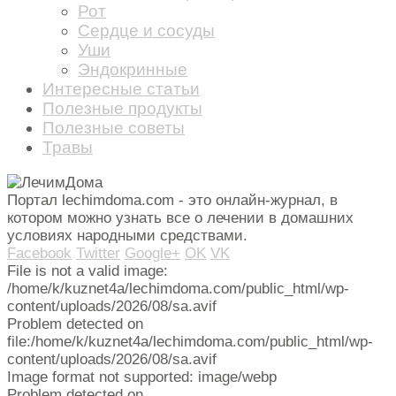
Рот
Сердце и сосуды
Уши
Эндокринные
Интересные статьи
Полезные продукты
Полезные советы
Травы
Портал lechimdoma.com - это онлайн-журнал, в
котором можно узнать все о лечении в домашних
условиях народными средствами.
Facebook
Twitter
Google+
OK
VK
File is not a valid image:
/home/k/kuznet4a/lechimdoma.com/public_html/wp-
content/uploads/2026/08/sa.avif
Problem detected on
file:/home/k/kuznet4a/lechimdoma.com/public_html/wp-
content/uploads/2026/08/sa.avif
Image format not supported: image/webp
Problem detected on