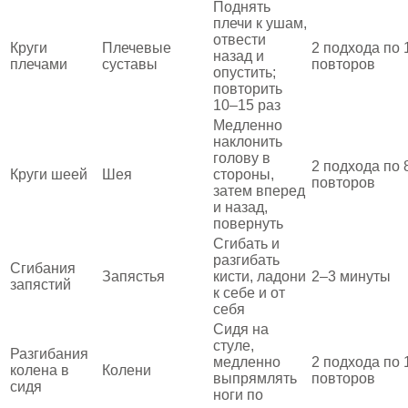
Поднять
плечи к ушам,
отвести
Круги
Плечевые
2 подхода по 
назад и
плечами
суставы
повторов
опустить;
повторить
10–15 раз
Медленно
наклонить
голову в
2 подхода по 
Круги шеей
Шея
стороны,
повторов
затем вперед
и назад,
повернуть
Сгибать и
разгибать
Сгибания
Запястья
кисти, ладони
2–3 минуты
запястий
к себе и от
себя
Сидя на
стуле,
Разгибания
медленно
2 подхода по 
колена в
Колени
выпрямлять
повторов
сидя
ноги по