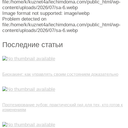
file:/home/k/kuznet4a/lechimdoma.com/public_html/wp-
content/uploads/2026/07/sa-6.webp
Image format not supported: image/webp
Problem detected on
file:/home/k/kuznet4a/lechimdoma.com/public_html/wp-
content/uploads/2026/07/sa-6.webp
Последние статьи
Биохакинг: как управлять своим состоянием доказательно
Протезирование зубов: практический гид для тех, кто готов к
изменениям