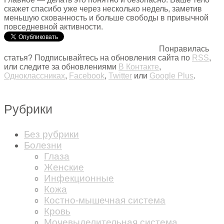
скажет спасибо уже через несколько недель, заметив
меньшую скованность и больше свободы в привычной
повседневной активности.
Понравилась
статья? Подписывайтесь на обновления сайта по
RSS
,
или следите за обновлениями
В Контакте
,
Одноклассниках
,
Facebook
,
Twitter
или
Google Plus
.
Рубрики
Без рубрики
Болезни
Глаза
Женские
Инфекционные
Кожа
Костно-мышечная система
Кровь
Мочевыделительная система