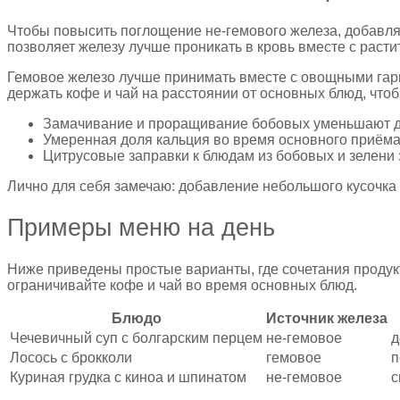
Чтобы повысить поглощение не-гемового железа, добавляй
позволяет железу лучше проникать в кровь вместе с раст
Гемовое железо лучше принимать вместе с овощными гарн
держать кофе и чай на расстоянии от основных блюд, чт
Замачивание и проращивание бобовых уменьшают д
Умеренная доля кальция во время основного приёма
Цитрусовые заправки к блюдам из бобовых и зелени
Лично для себя замечаю: добавление небольшого кусочка
Примеры меню на день
Ниже приведены простые варианты, где сочетания продук
ограничивайте кофе и чай во время основных блюд.
Блюдо
Источник железа
Чечевичный суп с болгарским перцем
не-гемовое
д
Лосось с брокколи
гемовое
п
Куриная грудка с киноа и шпинатом
не-гемовое
с