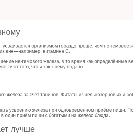
зному
, усваивается организмом гораздо проще, чем не-гемовое ж
и из вне—например, витамина C.
ение не-гемового железа, в то время как определённые ве
сти от того, что и как к нему подано.
о железа за счёт танинов. Фитаты из цельнозерновых и боб
.
шать усвоению железа при одновременном приёме пищи. По
 в один приём пищи с богатыми на железо блюда.
ает лучше