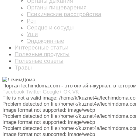
Органы дыхания
Органы пищеварения
Психические расстройства
Рот
Сердце и сосуды
Уши
Эндокринные
Интересные статьи
Полезные продукты
Полезные советы
Травы
Портал lechimdoma.com - это онлайн-журнал, в котор
Facebook
Twitter
Google+
OK
VK
File is not a valid image: /home/k/kuznet4a/lechimdoma.c
Problem detected on file:/home/k/kuznet4a/lechimdoma.co
Image format not supported: image/webp
Problem detected on file:/home/k/kuznet4a/lechimdoma.co
Image format not supported: image/webp
Problem detected on file:/home/k/kuznet4a/lechimdoma.co
Image format not supported: image/webp