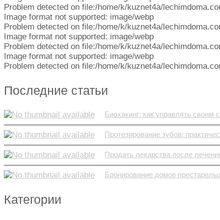
Problem detected on file:/home/k/kuznet4a/lechimdoma.co
Image format not supported: image/webp
Problem detected on file:/home/k/kuznet4a/lechimdoma.co
Image format not supported: image/webp
Problem detected on file:/home/k/kuznet4a/lechimdoma.co
Image format not supported: image/webp
Problem detected on file:/home/k/kuznet4a/lechimdoma.co
Последние статьи
Биохакинг: как управлять своим 
Протезирование зубов: практическ
Продать лекарства после лечения
Бронирование домов престарелых
Категории