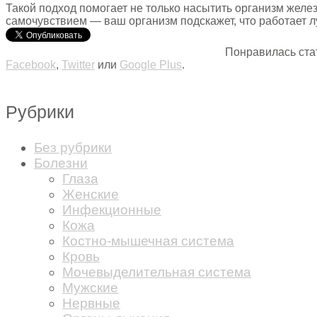
Такой подход помогает не только насытить организм желе
самочувствием — ваш организм подскажет, что работает л
Понравилась ста
Facebook
,
Twitter
или
Google Plus
.
Рубрики
Без рубрики
Болезни
Глаза
Женские
Инфекционные
Кожа
Костно-мышечная система
Кровь
Мочевыделительная система
Мужские
Нервные