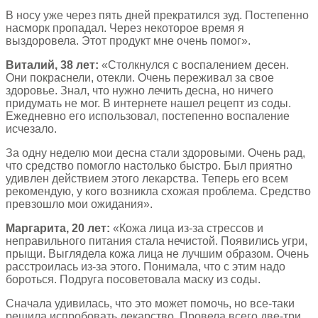
В носу уже через пять дней прекратился зуд. Постепенно
насморк пропадал. Через некоторое время я
выздоровела. Этот продукт мне очень помог».
Виталий, 38 лет:
«Столкнулся с воспалением десен.
Они покраснели, отекли. Очень переживал за свое
здоровье. Знал, что нужно лечить десна, но ничего
придумать не мог. В интернете нашел рецепт из соды.
Ежедневно его использовал, постепенно воспаление
исчезало.
За одну неделю мои десна стали здоровыми. Очень рад,
что средство помогло настолько быстро. Был приятно
удивлен действием этого лекарства. Теперь его всем
рекомендую, у кого возникла схожая проблема. Средство
превзошло мои ожидания».
Маргарита, 20 лет:
«Кожа лица из-за стрессов и
неправильного питания стала нечистой. Появились угри,
прыщи. Выглядела кожа лица не лучшим образом. Очень
расстроилась из-за этого. Понимала, что с этим надо
бороться. Подруга посоветовала маску из соды.
Сначала удивилась, что это может помочь, но все-таки
решила испробовать лекарство. Провела всего две-три