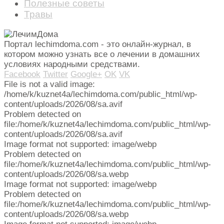
Полезные советы
Травы
Портал lechimdoma.com - это онлайн-журнал, в
котором можно узнать все о лечении в домашних
условиях народными средствами.
Facebook
Twitter
Google+
OK
VK
File is not a valid image:
/home/k/kuznet4a/lechimdoma.com/public_html/wp-
content/uploads/2026/08/sa.avif
Problem detected on
file:/home/k/kuznet4a/lechimdoma.com/public_html/wp-
content/uploads/2026/08/sa.avif
Image format not supported: image/webp
Problem detected on
file:/home/k/kuznet4a/lechimdoma.com/public_html/wp-
content/uploads/2026/08/sa.webp
Image format not supported: image/webp
Problem detected on
file:/home/k/kuznet4a/lechimdoma.com/public_html/wp-
content/uploads/2026/08/sa.webp