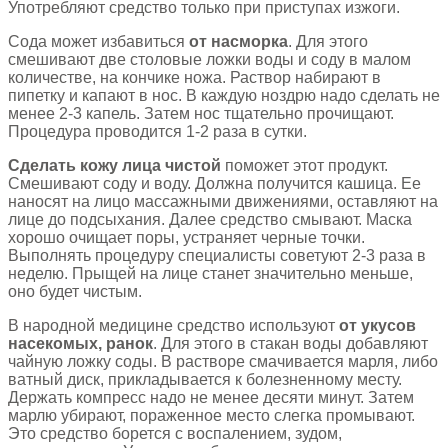
Употребляют средство только при приступах изжоги.
Сода может избавиться
от насморка
. Для этого
смешивают две столовые ложки воды и соду в малом
количестве, на кончике ножа. Раствор набирают в
пипетку и капают в нос. В каждую ноздрю надо сделать не
менее 2-3 капель. Затем нос тщательно прочищают.
Процедура проводится 1-2 раза в сутки.
Сделать кожу лица чистой
поможет этот продукт.
Смешивают соду и воду. Должна получится кашица. Ее
наносят на лицо массажными движениями, оставляют на
лице до подсыхания. Далее средство смывают. Маска
хорошо очищает поры, устраняет черные точки.
Выполнять процедуру специалисты советуют 2-3 раза в
неделю. Прыщей на лице станет значительно меньше,
оно будет чистым.
В народной медицине средство используют
от укусов
насекомых, ранок
. Для этого в стакан воды добавляют
чайную ложку соды. В растворе смачивается марля, либо
ватный диск, прикладывается к болезненному месту.
Держать компресс надо не менее десяти минут. Затем
марлю убирают, пораженное место слегка промывают.
Это средство борется с воспалением, зудом,