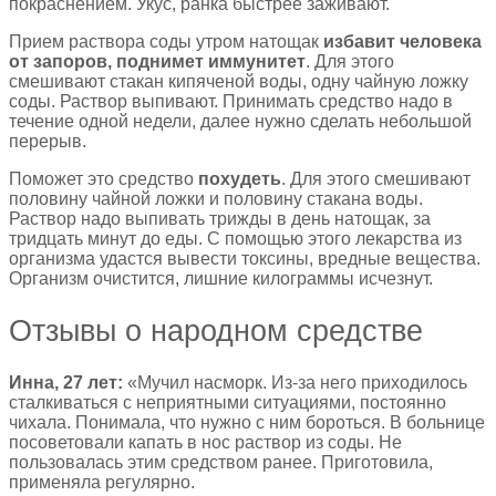
покраснением. Укус, ранка быстрее заживают.
Прием раствора соды утром натощак
избавит человека
от запоров, поднимет иммунитет
. Для этого
смешивают стакан кипяченой воды, одну чайную ложку
соды. Раствор выпивают. Принимать средство надо в
течение одной недели, далее нужно сделать небольшой
перерыв.
Поможет это средство
похудеть
. Для этого смешивают
половину чайной ложки и половину стакана воды.
Раствор надо выпивать трижды в день натощак, за
тридцать минут до еды. С помощью этого лекарства из
организма удастся вывести токсины, вредные вещества.
Организм очистится, лишние килограммы исчезнут.
Отзывы о народном средстве
Инна, 27 лет:
«Мучил насморк. Из-за него приходилось
сталкиваться с неприятными ситуациями, постоянно
чихала. Понимала, что нужно с ним бороться. В больнице
посоветовали капать в нос раствор из соды. Не
пользовалась этим средством ранее. Приготовила,
применяла регулярно.