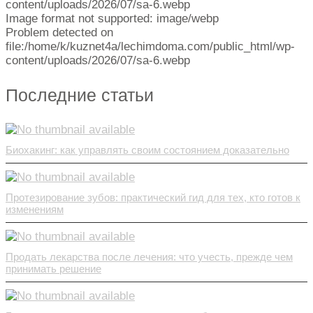
content/uploads/2026/07/sa-6.webp
Image format not supported: image/webp
Problem detected on
file:/home/k/kuznet4a/lechimdoma.com/public_html/wp-
content/uploads/2026/07/sa-6.webp
Последние статьи
Биохакинг: как управлять своим состоянием доказательно
Протезирование зубов: практический гид для тех, кто готов к
изменениям
Продать лекарства после лечения: что учесть, прежде чем
принимать решение