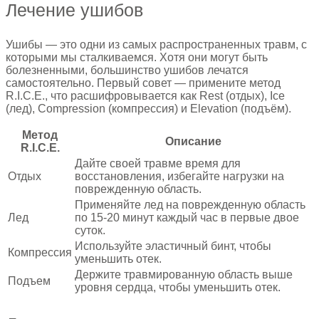
Лечение ушибов
Ушибы — это одни из самых распространенных травм, с
которыми мы сталкиваемся. Хотя они могут быть
болезненными, большинство ушибов лечатся
самостоятельно. Первый совет — примените метод
R.I.C.E., что расшифровывается как Rest (отдых), Ice
(лед), Compression (компрессия) и Elevation (подъём).
Метод
Описание
R.I.C.E.
Дайте своей травме время для
Отдых
восстановления, избегайте нагрузки на
поврежденную область.
Применяйте лед на поврежденную область
Лед
по 15-20 минут каждый час в первые двое
суток.
Используйте эластичный бинт, чтобы
Компрессия
уменьшить отек.
Держите травмированную область выше
Подъем
уровня сердца, чтобы уменьшить отек.