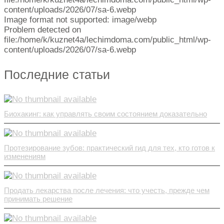
content/uploads/2026/07/sa-6.webp
Image format not supported: image/webp
Problem detected on
file:/home/k/kuznet4a/lechimdoma.com/public_html/wp-
content/uploads/2026/07/sa-6.webp
Последние статьи
Биохакинг: как управлять своим состоянием доказательно
Протезирование зубов: практический гид для тех, кто готов к
изменениям
Продать лекарства после лечения: что учесть, прежде чем
принимать решение