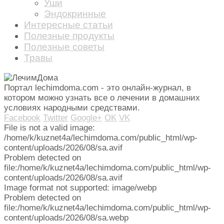
Уши
Эндокринные
Интересные статьи
Полезные продукты
Полезные советы
Травы
Портал lechimdoma.com - это онлайн-журнал, в
котором можно узнать все о лечении в домашних
условиях народными средствами.
Facebook
Twitter
Google+
OK
VK
File is not a valid image:
/home/k/kuznet4a/lechimdoma.com/public_html/wp-
content/uploads/2026/08/sa.avif
Problem detected on
file:/home/k/kuznet4a/lechimdoma.com/public_html/wp-
content/uploads/2026/08/sa.avif
Image format not supported: image/webp
Problem detected on
file:/home/k/kuznet4a/lechimdoma.com/public_html/wp-
content/uploads/2026/08/sa.webp