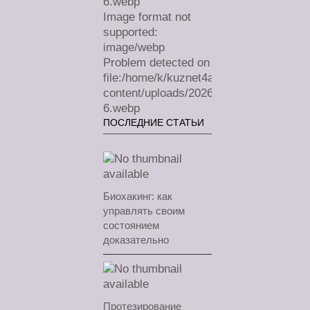
6.webp
Image format not
supported:
image/webp
Problem detected on
file:/home/k/kuznet4a/lechimdoma.com/
content/uploads/2026/07/sa-
6.webp
ПОСЛЕДНИЕ СТАТЬИ
Биохакинг: как
управлять своим
состоянием
доказательно
Протезирование