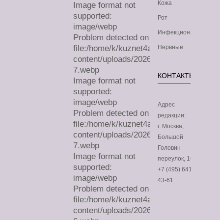
Кожа
Image format not
supported:
Рот
image/webp
Инфекционные
Problem detected on
file:/home/k/kuznet4a/lechimdoma.com/
Нервные
content/uploads/2026/07/sa-
7.webp
КОНТАКТЫ
Image format not
supported:
image/webp
Адрес
Problem detected on
редакции:
file:/home/k/kuznet4a/lechimdoma.com/
г. Москва,
content/uploads/2026/07/sa-
Большой
7.webp
Головин
Image format not
переулок, 16
supported:
+7 (495) 641-
image/webp
43-61
Problem detected on
file:/home/k/kuznet4a/lechimdoma.com/
content/uploads/2026/07/sa-