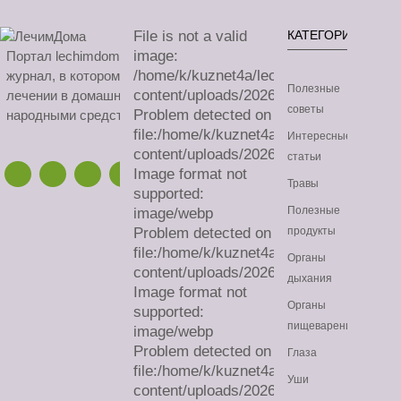
File is not a valid
КАТЕГОРИИ
image:
Портал lechimdoma.com - это онлайн-
/home/k/kuznet4a/lechimdoma.com/publ
журнал, в котором можно узнать все о
Полезные
content/uploads/2026/08/sa.avif
лечении в домашних условиях
советы
Problem detected on
народными средствами.
file:/home/k/kuznet4a/lechimdoma.com/
Интересные
content/uploads/2026/08/sa.avif
статьи
Image format not
Травы
supported:
Полезные
image/webp
Problem detected on
продукты
file:/home/k/kuznet4a/lechimdoma.com/
Органы
content/uploads/2026/08/sa.webp
дыхания
Image format not
Органы
supported:
пищеварения
image/webp
Problem detected on
Глаза
file:/home/k/kuznet4a/lechimdoma.com/
Уши
content/uploads/2026/08/sa.webp