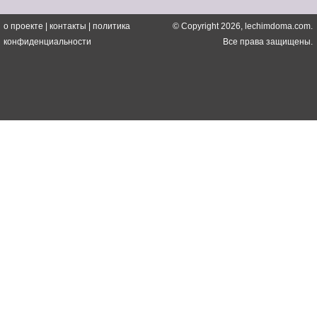
о проекте
|
контакты
|
политика
© Copyright 2026, lechimdoma.com.
конфиденциальности
Все права защищены.