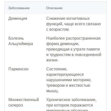
Заболевание
Описание
Деменция
Снижение когнитивных
функций, чаще всего связано
с возрастом.
Болезнь
Наиболее распространенная
Альцгеймера
форма деменции,
приводящая к утрате памяти
и трудностям в повседневной
жизни.
Паркинсон
Состояние,
характеризующееся
нарушениями моторики,
тремором и жесткостью
мышц.
Множественный
Хроническое заболевание,
склероз
при котором поражаются
миелиновые оболочки