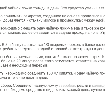
ной чайной ложке трижды в день. Это средство уменьшает 
о принимать лекарство, созданное на основе прополиса и
и, добавляется к стакану молока в промежутках между едой
еобходимо смешать одну чайную ложку меда и такое же кол
я тампон, далее он вводится в задний проход на ночь. Утр
В 3 л банку насыпается 1/3 незрелых орехов. в банке дале
отреблять средство по одной столовой ложке трижды в день
ы быть измельченными, хватит 6 столовых ложек сырья. К
 баню на 20 минут, после этого остужается, ставится на хр
. Затем необходим перерыв.
ить, необходимо соединить 150 мл кипятка и одну чайную лож
змы в течение десяти дней.
о сбора. Соединяют чайную ложку
зверобоя
, решки и
календ
ть необходимо средство в виде клизм каждый день, лучше в