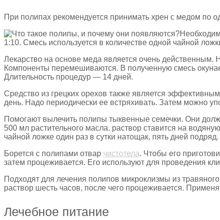
При полипах рекомендуется принимать хрен с медом по од
Необходим
1:10. Смесь используется в количестве одной чайной ложк
Лекарство на основе меда является очень действенным. Н
Компоненты перемешиваются. В полученную смесь окунаетс
Длительность процедур — 14 дней.
Средство из грецких орехов также является эффективным. 
день. Надо периодически ее встряхивать. Затем можно уп
Помогают вылечить полипы тыквенные семечки. Они должн
500 мл растительного масла. раствор ставится на водяную
чайной ложке один раз в сутки натощак, пять дней подряд
Борется с полипами отвар
чистотела
. Чтобы его приготов
затем процеживается. Его используют для проведения кли
Подходят для лечения полипов микроклизмы из травяног
раствор шесть часов, после чего процеживается. Применя
Лечебное питание