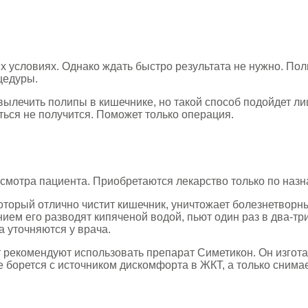
 условиях. Однако ждать быстро результата не нужно. Пол
цедуры.
ылечить полипы в кишечнике, но такой способ подойдет ли
ться не получится. Поможет только операция.
мотра пациента. Приобретаются лекарство только по назн
оторый отлично чистит кишечник, уничтожает болезнетвор
ием его разводят кипяченой водой, пьют один раз в два-т
 уточняются у врача.
 рекомендуют использовать препарат Симетикон. Он изгота
е борется с источником дискомфорта в ЖКТ, а только снима