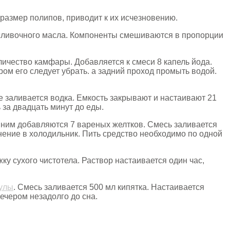
размер полипов, приводит к их исчезновению.
 сливочного масла. Компоненты смешиваются в пропорции
.
ичество камфары. Добавляется к смеси 8 капель йода.
ом его следует убрать. а задний проход промыть водой.
е заливается водка. Емкость закрывают и настаивают 21
 за двадцать минут до еды.
 ним добавляются 7 вареных желтков. Смесь заливается
анение в холодильник. Пить средство необходимо по одной
ку сухого чистотела. Раствор настаивается один час,
улы
. Смесь заливается 500 мл кипятка. Настаивается
ечером незадолго до сна.