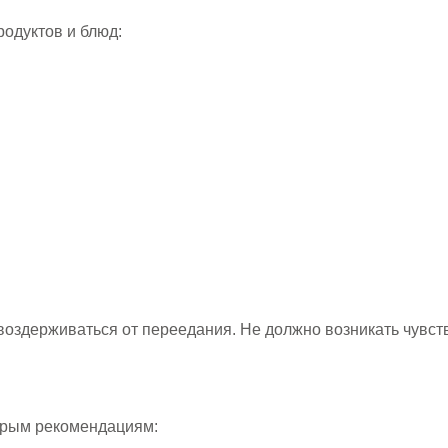
одуктов и блюд:
здерживаться от переедания. Не должно возникать чувств
орым рекомендациям: