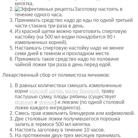
кипятка.
Заготовку настоять в
течение одного часа.
Принимать средство надо до еды по одной третьей
части стакана три раза в день.
Из красной щетки можно приготовить спиртовую
настойку (на 500 мл водки понадобится 80 г
измельченных корней).
Настаивать спиртовую настойку надо не менее
семи дней в темном и прохладном месте.
Принимать такое средство надо по половине
чайной ложки три раза в день перед едой.
Лекарственный сбор от поликистоза яичников:
В равных количествах смешать измельченные
корни
красной щетки
,
матки боровой
, траву
пастушью сумку, плоды рябины (существует
красная
и
черная
) и левзею (по одной столовой
ложке каждого ингредиента).
Смесь трав измельчить блендером или кофемолкой.
Две столовые ложки получившегося порошка
залить в термосе 500 мл кипятка.
Настоять заготовку в течение 10 часов.
На протяжении двух-трех месяцев принимать