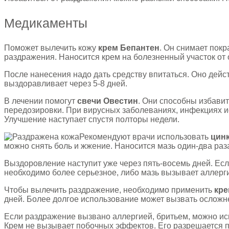
Медикаменты
Поможет вылечить кожу
крем Бепантен
. Он снимает пок
раздражения. Наносится крем на болезненный участок от о
После нанесения надо дать средству впитаться. Оно дейс
выздоравливает через 5-8 дней.
В лечении помогут
свечи Овестин
. Они способны избавит
передозировки. При вирусных заболеваниях, инфекциях и
Улучшение наступает спустя полторы недели.
Рекомендуют врачи использовать
цин
можно снять боль и жжение. Наносится мазь один-два раза
Выздоровление наступит уже через пять-восемь дней. Есл
необходимо более серьезное, либо мазь вызывает аллерг
Чтобы вылечить раздражение, необходимо применить
кре
дней. Более долгое использование может вызвать осложне
Если раздражение вызвано аллергией, бритьем, можно и
Крем не вызывает побочных эффектов. Его разрешается п