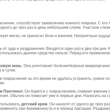
раснение, способствует заживлению кожного покрова. С ег
дного до трех раз в день небольшим слоем. Участков слизи
твует мягко, не приносит боли и жжения. Неприятные ощущ
ь от зуда и раздражения. Вводятся один раз в два-три дня.
спользовать данное средство нельзя. Перед его применени
ковую мазь
. Она уничтожает болезнетворные микрооргани
 в сутки.
и покраснение за это время не удалось устранить, нужно п
ию.
м Пантенол
. Он борется с покраснением, снимает жжение и 
ния. Обычно он помогает уже в первые дни. Наносить на с
спользовать
детский крем
. Он наносят от одного до трех ра
рименять при беременности и в период лактации. Раздраже