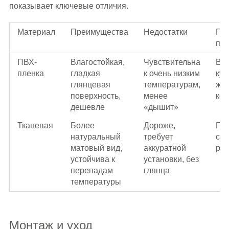
показывает ключевые отличия.
Материал
Преимущества
Недостатки
Где
пр
ПВХ-
Влагостойкая,
Чувствительна
Ва
пленка
гладкая
к очень низким
кух
глянцевая
температурам,
жи
поверхность,
менее
ко
дешевле
«дышит»
Тканевая
Более
Дороже,
Гос
натуральный
требует
спа
матовый вид,
аккуратной
ре
устойчива к
установки, без
перепадам
глянца
температуры
Монтаж и уход