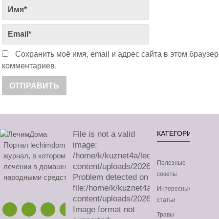
Сохранить моё имя, email и адрес сайта в этом брауз
комментариев.
File is not a valid
КАТЕГОРИИ
image:
Портал lechimdoma.com - это онлайн-
/home/k/kuznet4a/lechimdoma.com/publ
журнал, в котором можно узнать все о
Полезные
content/uploads/2026/08/sa.avif
лечении в домашних условиях
советы
Problem detected on
народными средствами.
file:/home/k/kuznet4a/lechimdoma.com/
Интересные
content/uploads/2026/08/sa.avif
статьи
Image format not
Травы