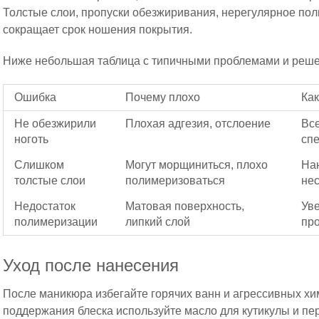
Толстые слои, пропуски обезжиривания, нерегулярное по
сокращает срок ношения покрытия.
Ниже небольшая таблица с типичными проблемами и реш
Ошибка
Почему плохо
Как
Не обезжирили
Плохая адгезия, отслоение
Все
ноготь
сп
Слишком
Могут морщиниться, плохо
На
толстые слои
полимеризоваться
не
Недостаток
Матовая поверхность,
Ув
полимеризации
липкий слой
пр
Уход после нанесения
После маникюра избегайте горячих ванн и агрессивных хи
поддержания блеска используйте масло для кутикулы и пе