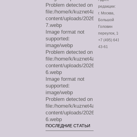
Problem detected on
редакции:
file:/home/k/kuznet4a/lechimdoma.com/
г. Москва,
content/uploads/2026/07/sa-
Большой
7.webp
Головин
Image format not
переулок, 16
supported:
+7 (495) 641-
image/webp
43-61
Problem detected on
file:/home/k/kuznet4a/lechimdoma.com/
content/uploads/2026/07/sa-
6.webp
Image format not
supported:
image/webp
Problem detected on
file:/home/k/kuznet4a/lechimdoma.com/
content/uploads/2026/07/sa-
6.webp
ПОСЛЕДНИЕ СТАТЬИ