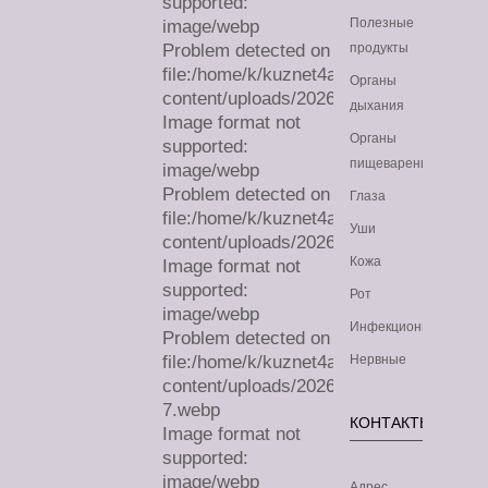
supported:
Полезные
image/webp
Problem detected on
продукты
file:/home/k/kuznet4a/lechimdoma.com/
Органы
content/uploads/2026/08/sa.webp
дыхания
Image format not
Органы
supported:
пищеварения
image/webp
Problem detected on
Глаза
file:/home/k/kuznet4a/lechimdoma.com/
Уши
content/uploads/2026/08/sa.webp
Кожа
Image format not
supported:
Рот
image/webp
Инфекционные
Problem detected on
file:/home/k/kuznet4a/lechimdoma.com/
Нервные
content/uploads/2026/07/sa-
7.webp
КОНТАКТЫ
Image format not
supported:
image/webp
Адрес