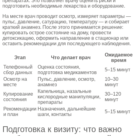
препаратах. Это позволяет врачу оценить риски и
подготовить необходимые лекарства и оборудование.
На месте врач проводит осмотр, измеряет параметры —
пульс, давление, сатурацию, температуру — и собирает
краткий анамнез. После этого принимается решение:
купировать острое состояние на дому, провести
детоксикацию, оформить направление в стационар или
оставить рекомендации для последующего наблюдения.
Ожидаемое
Этап
Что делает врач
время
Телефонный
Оценка состояния,
5–15 минут
сбор данных
подготовка медикаментов
Осмотр на
Пульс, давление, осмотр,
10–30
месте
анамнез
минут
Капельница, назальные
Купирование
30–120
кислородные манипуляции,
состояния
минут
препараты
Рекомендации
Назначения, дальнейшие
5–15 минут
и план
шаги, контакты
Подготовка к визиту: что важно