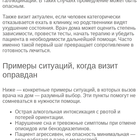
галлюцинации. В таких случаях промедление может быть
опасным.
Также визит актуален, если человек категорически
отказывается ехать в клинику, но родственники видят
ухудшение состояния. Врач дома может оценить степень
зависимости, провести тесты, начать терапию и убедить
пациента в необходимости дальнейшей помощи. Часто
именно такой первый шаг превращает сопротивление в
готовность лечиться.
Примеры ситуаций, когда визит
оправдан
Ниже — конкретные примеры ситуаций, в которых вызов
врача на дом — разумный выбор. Эти пункты помогут не
сомневаться в нужности помощи.
Острая алкогольная интоксикация с рвотой и
потерей ориентации.
Нарушение сна и тревожные симптомы при отмене
опиоидов или бензодиазепинов.
Пациент агрессивен, но опасность минимальная —
врач работает в паре с медсестрой.