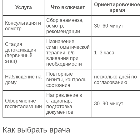
Ориентировочное
Услуга
Что включает
время
Сбор анамнеза,
Консультация и
осмотр,
30–60 минут
осмотр
рекомендации
Назначение
Стадия
симптоматической
детоксикации
терапии, в/в
1–3 часа
(первичный
вливания при
этап)
необходимости
Повторные
Наблюдение на
несколько дней по
визиты, контроль
дому
согласованию
состояния
Направление в
Оформление
стационар,
30–90 минут
госпитализации
подготовка
документов
Как выбрать врача