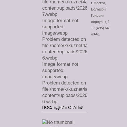
file:/home/k/kuznet4a/lechimdoma.com/
г. Москва,
content/uploads/2026/07/sa-
Большой
7.webp
Головин
Image format not
переулок, 16
supported:
+7 (495) 641-
image/webp
43-61
Problem detected on
file:/home/k/kuznet4a/lechimdoma.com/
content/uploads/2026/07/sa-
6.webp
Image format not
supported:
image/webp
Problem detected on
file:/home/k/kuznet4a/lechimdoma.com/
content/uploads/2026/07/sa-
6.webp
ПОСЛЕДНИЕ СТАТЬИ