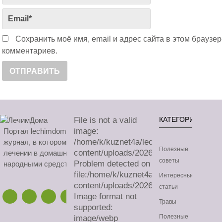
Сохранить моё имя, email и адрес сайта в этом брауз
комментариев.
File is not a valid
КАТЕГОРИИ
image:
Портал lechimdoma.com - это онлайн-
/home/k/kuznet4a/lechimdoma.com/publ
журнал, в котором можно узнать все о
Полезные
content/uploads/2026/08/sa.avif
лечении в домашних условиях
советы
Problem detected on
народными средствами.
file:/home/k/kuznet4a/lechimdoma.com/
Интересные
content/uploads/2026/08/sa.avif
статьи
Image format not
Травы
supported:
Полезные
image/webp