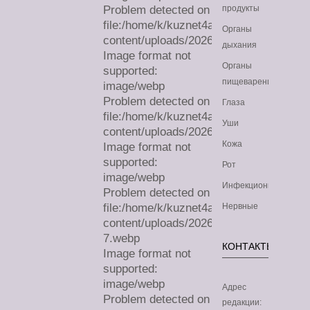
Problem detected on
продукты
file:/home/k/kuznet4a/lechimdoma.com/
Органы
content/uploads/2026/08/sa.webp
дыхания
Image format not
Органы
supported:
пищеварения
image/webp
Problem detected on
Глаза
file:/home/k/kuznet4a/lechimdoma.com/
Уши
content/uploads/2026/08/sa.webp
Кожа
Image format not
supported:
Рот
image/webp
Инфекционные
Problem detected on
file:/home/k/kuznet4a/lechimdoma.com/
Нервные
content/uploads/2026/07/sa-
7.webp
КОНТАКТЫ
Image format not
supported:
image/webp
Адрес
Problem detected on
редакции: