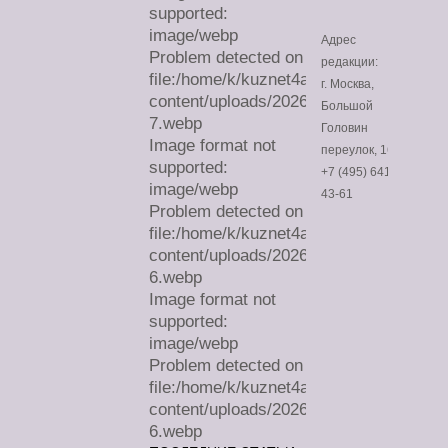
supported:
image/webp
Адрес
Problem detected on
редакции:
file:/home/k/kuznet4a/lechimdoma.com/
г. Москва,
content/uploads/2026/07/sa-
Большой
7.webp
Головин
Image format not
переулок, 16
supported:
+7 (495) 641-
image/webp
43-61
Problem detected on
file:/home/k/kuznet4a/lechimdoma.com/
content/uploads/2026/07/sa-
6.webp
Image format not
supported:
image/webp
Problem detected on
file:/home/k/kuznet4a/lechimdoma.com/
content/uploads/2026/07/sa-
6.webp