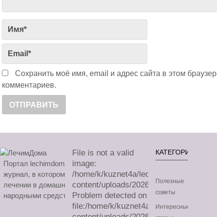
Сохранить моё имя, email и адрес сайта в этом брауз
комментариев.
File is not a valid
КАТЕГОРИИ
image:
Портал lechimdoma.com - это онлайн-
/home/k/kuznet4a/lechimdoma.com/publ
журнал, в котором можно узнать все о
Полезные
content/uploads/2026/08/sa.avif
лечении в домашних условиях
советы
Problem detected on
народными средствами.
file:/home/k/kuznet4a/lechimdoma.com/
Интересные
content/uploads/2026/08/sa.avif