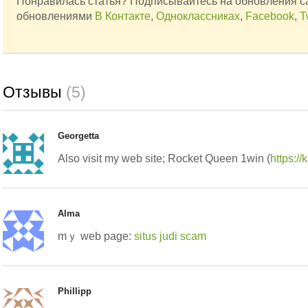
Понравилась статья? Подписывайтесь на обновления с
обновлениями
В Контакте
,
Одноклассниках
,
Facebook
,
T
Отзывы
(5)
Georgetta
Also visit my web site; Rocket Queen 1win (
https://
Alma
mｙ web page:
situs judi scam
Phillipp