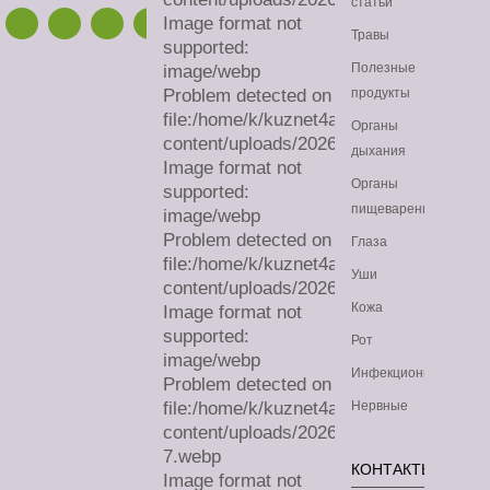
статьи
Image format not
Травы
supported:
Полезные
image/webp
Problem detected on
продукты
file:/home/k/kuznet4a/lechimdoma.com/
Органы
content/uploads/2026/08/sa.webp
дыхания
Image format not
Органы
supported:
пищеварения
image/webp
Problem detected on
Глаза
file:/home/k/kuznet4a/lechimdoma.com/
Уши
content/uploads/2026/08/sa.webp
Кожа
Image format not
supported:
Рот
image/webp
Инфекционные
Problem detected on
file:/home/k/kuznet4a/lechimdoma.com/
Нервные
content/uploads/2026/07/sa-
7.webp
КОНТАКТЫ
Image format not