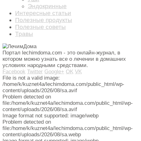
Эндокринные
Интересные статьи
Полезные продукты
Полезные советы
Травы
Портал lechimdoma.com - это онлайн-журнал, в
котором можно узнать все о лечении в домашних
условиях народными средствами.
Facebook
Twitter
Google+
OK
VK
File is not a valid image:
/home/k/kuznet4a/lechimdoma.com/public_html/wp-
content/uploads/2026/08/sa.avif
Problem detected on
file:/home/k/kuznet4a/lechimdoma.com/public_html/wp-
content/uploads/2026/08/sa.avif
Image format not supported: image/webp
Problem detected on
file:/home/k/kuznet4a/lechimdoma.com/public_html/wp-
content/uploads/2026/08/sa.webp
Image format not supported: image/webp