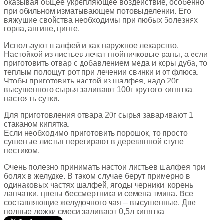
оказывая общее укрепляющее воздействие, особенно
при обильном изматывающем потовыделении. Его
вяжущие свойства необходимы при любых болезнях
горла, ангине, цинге.
Используют шалфей и как наружное лекарство.
Настойкой из листьев лечат гнойничковые раны, а если
приготовить отвар с добавлением меда и коры дуба, то
теплым полощут рот при лечении свинки и от флюса.
Чтобы приготовить настой из шалфея, надо 20г
высушенного сырья заливают 100г крутого кипятка,
настоять сутки.
Для приготовления отвара 20г сырья заваривают 1
стаканом кипятка.
Если необходимо приготовить порошок, то просто
сушеные листья перетирают в деревянной ступе
пестиком.
Очень полезно принимать настои листьев шалфея при
болях в желудке. В таком случае берут примерно в
одинаковых частях шалфей, ягоды черники, корень
лапчатки, цветы бессмертника и семена тмина. Все
составляющие желудочного чая – высушенные. Две
полные ложки смеси заливают 0,5л кипятка.