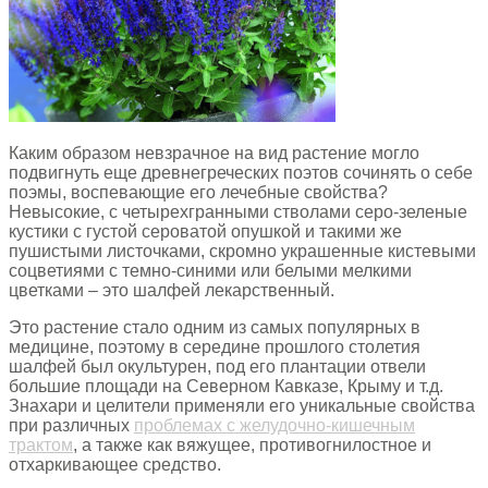
Каким образом невзрачное на вид растение могло
подвигнуть еще древнегреческих поэтов сочинять о себе
поэмы, воспевающие его лечебные свойства?
Невысокие, с четырехгранными стволами серо-зеленые
кустики с густой сероватой опушкой и такими же
пушистыми листочками, скромно украшенные кистевыми
соцветиями с темно-синими или белыми мелкими
цветками – это шалфей лекарственный.
Это растение стало одним из самых популярных в
медицине, поэтому в середине прошлого столетия
шалфей был окультурен, под его плантации отвели
большие площади на Северном Кавказе, Крыму и т.д.
Знахари и целители применяли его уникальные свойства
при различных
проблемах с желудочно-кишечным
трактом
, а также как вяжущее, противогнилостное и
отхаркивающее средство.